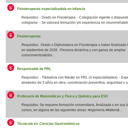
Fisioterapeuta especializado/a en infancia
Requisitos: - Grado en Fisioterapia. - Colegiación vigente o dispuest
colegiarse. - Se valorará formación y/o experiencia en neurorrehabilit
Fisioterapeuta
Requisitos: -Grado o Diplomatura en Fisioterapia o haber finalizado l
en septiembre de 2026. -Persona dinámica y con ganas de ampliar
conocimientos&nbs...
Responsable de PRL
Requisitos: - Titulado/a con Máster en PRL (3 especialidades). - Exp
alrededor de 3 años en obra: coordinación preventiva, seguridad y sal
Profesor/a de Matemáticas y Física y Química para ESO
Requisitos: Se requiere formación universitaria, finalizada o en sus 
cursos, en alguna de las siguientes áreas: •Ingeniería.•Matem&...
Técnico/a en Ciencias Gastronómicas