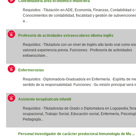
Coordinador/a área económico financiera
Requisitos: -Titulación en ADE, Economía, Finanzas, Contabilidad o si
Conocimientos de contabilidad, fiscalidad y gestión de subvencione
a...
Profesor/a de actividades extraescolares idioma inglés
Requisitos: -Titulado/a con un nivel de Inglés alto tanto oral como esc
valorará experiencia previa. Funciones: -Profesor/a de actividades
extraescolare...
Enfermeros/as
Requisitos: -Diplomado/a-Graduado/a en Enfermería. -Espíritu de me
sentido de la responsabilidad. Funciones: -Su misión principal será lo
Asistente terapéutico/a infantil
Requisitos: -Titulados/as de Grado o Diplomatura en Logopedia,Ter
ocupacional, Trabajo Social, Educación social, Enfermería, Psicologí
Pedagogía...
Personal investigador de carácter predoctoral Inmunologia de Mu ...