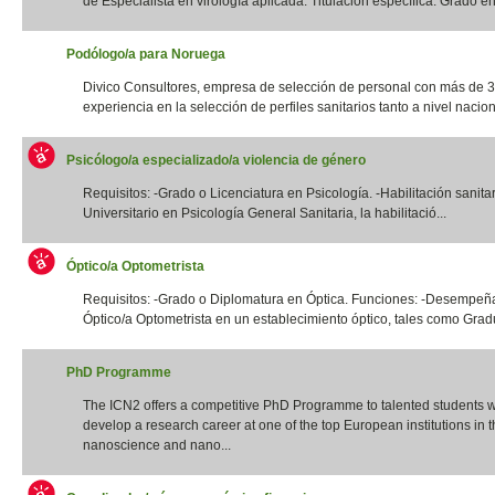
de Especialista en virología aplicada. Titulación específica: Grado en 
Podólogo/a para Noruega
Divico Consultores, empresa de selección de personal con más de 
experiencia en la selección de perfiles sanitarios tanto a nivel naciona
Psicólogo/a especializado/a violencia de género
Requisitos: -Grado o Licenciatura en Psicología. -Habilitación sanita
Universitario en Psicología General Sanitaria, la habilitació...
Óptico/a Optometrista
Requisitos: -Grado o Diplomatura en Óptica. Funciones: -Desempeña
Óptico/a Optometrista en un establecimiento óptico, tales como Gradua
PhD Programme
The ICN2 offers a competitive PhD Programme to talented students 
develop a research career at one of the top European institutions in th
nanoscience and nano...