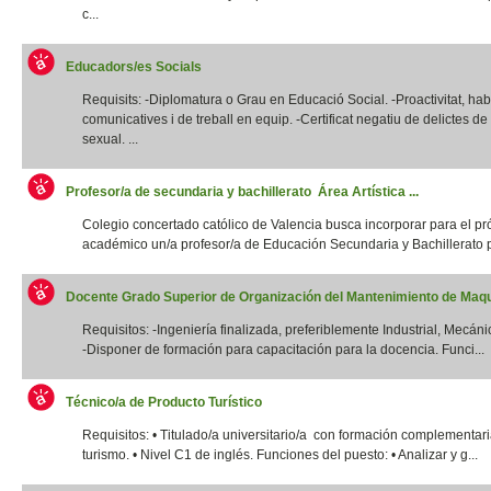
c...
Educadors/es Socials
Requisits: -Diplomatura o Grau en Educació Social. -Proactivitat, habi
comunicatives i de treball en equip. -Certificat negatiu de delictes d
sexual. ...
Profesor/a de secundaria y bachillerato Área Artística ...
Colegio concertado católico de Valencia busca incorporar para el p
académico un/a profesor/a de Educación Secundaria y Bachillerato p
Docente Grado Superior de Organización del Mantenimiento de Maqui
Requisitos: -Ingeniería finalizada, preferiblemente Industrial, Mecánic
-Disponer de formación para capacitación para la docencia. Funci...
Técnico/a de Producto Turístico
Requisitos: • Titulado/a universitario/a con formación complementar
turismo. • Nivel C1 de inglés. Funciones del puesto: • Analizar y g...