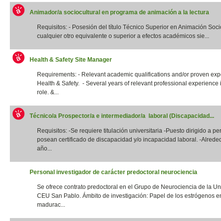
Animador/a sociocultural en programa de animación a la lectura
Requisitos: - Posesión del título Técnico Superior en Animación Socio
cualquier otro equivalente o superior a efectos académicos sie...
Health & Safety Site Manager
Requirements: - Relevant academic qualifications and/or proven exp
Health & Safety. - Several years of relevant professional experience i
role. &...
Técnico/a Prospector/a e intermediador/a laboral (Discapacidad...
Requisitos: -Se requiere titulación universitaria -Puesto dirigido a p
posean certificado de discapacidad y/o incapacidad laboral. -Alrede
año...
Personal investigador de carácter predoctoral neurociencia
Se ofrece contrato predoctoral en el Grupo de Neurociencia de la Un
CEU San Pablo. Ámbito de investigación: Papel de los estrógenos e
madurac...