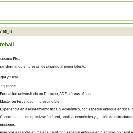
35168_B
reball
sesor/a Fiscal
ransformando empresas, desafiando al mejor talento.
egal y fiscal
equisitos:
Formación universitaria en Derecho, ADE o áreas afines.
Máster en Fiscalidad (imprescindible).
Experiencia en asesoramiento fiscal y económico, con especial enfoque en fiscal
Conocimientos en optimización fiscal, análisis económico y gestión de estructuras
unciones:
 Asesorar a clientes en materia fiscal, con especial enfoque en planificación fiscal