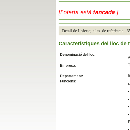
Slide04
[l´oferta està
tancada
.]
Detall de l´oferta; núm. de referència: 
Característiques del lloc de t
Denominació del lloc:
A
T
Empresa:
Slide01
l
Departament:
Funcions:
R
•
•
•
•
F
•