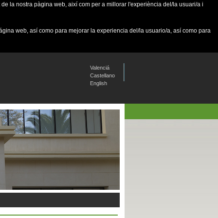
de la nostra pàgina web, així com per a millorar l'experiència del/la usuari/a i
página web, así como para mejorar la experiencia del/la usuario/a, así como para
Valenciá
Castellano
English