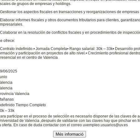
iscales de grupos de empresas y holdings.
 Gestionar los aspectos fiscales en transacciones y reorganizaciones de empresas 
 Elaborar informes fiscales y otros documentos tributarios para clientes, garantizan
mpresariales.
 Colaborar en la resolución de conflictos fiscales y en procedimientos de inspección 
e ofrece:
Contrato indefinido.•
Jornada Completa•
Rango salarial: 30k – 33k•
Desarrollo pro
ormación y participación en proyectos de alto nivel.•
Crecimiento profesional dentr
resencial en el centro de Valencia
9/06/2025
unio
alencia
alencia
rovincia Valencia
Mañanas
ndefinido Tiempo Completo
0k – 33k
ara participar en el proceso de selección es necesario disponer de las claves de a
niversidad de Valencia ,después de validarse con las claves hay que pinchar en M
a oferta. En caso de duda contactar con el correo uvempleo.usuarios@uv.es