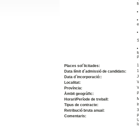
f
Slide24
•
•
e
•
S
•
f
P
1
Places sol´licitades:
1
Data límit d´admissió de candidats:
Slide32
J
Data d´incorporació::
V
Localitat:
V
Província:
P
Àmbit geogràfic:
Horari/Període de treball:
I
Tipus de contracte:
3
Retribució bruta anual:
P
Comentaris:
U
l