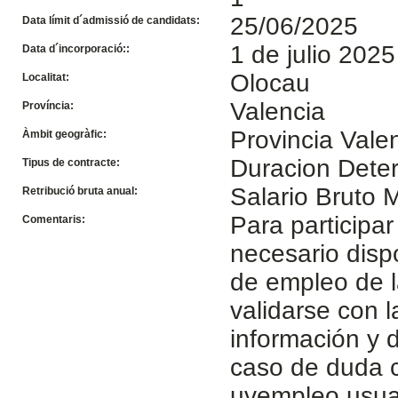
25/06/2025
Data límit d´admissió de candidats:
1 de julio 2025
Data d´incorporació::
Olocau
Localitat:
Valencia
Província:
Provincia Vale
Àmbit geogràfic:
Duracion Dete
Tipus de contracte:
Salario Bruto
Retribució bruta anual:
Para participar
Comentaris:
necesario disp
de empleo de l
validarse con 
información y d
caso de duda c
uvempleo.usua