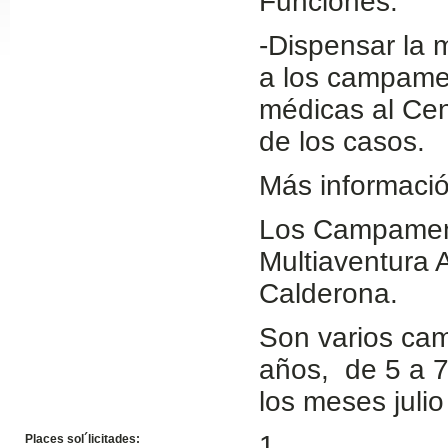
Funciones:
Slide24
-Dispensar la 
a los campamen
médicas al Cen
de los casos.
Más informació
Los Campament
Slide32
Multiaventura 
Calderona.
Son varios ca
años, de 5 a 7
los meses juli
1
Places sol´licitades: