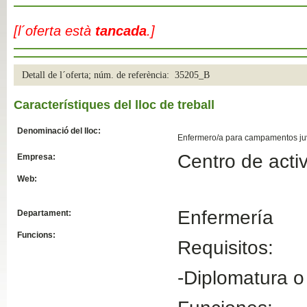
Slide04
[l´oferta està
tancada
.]
Detall de l´oferta; núm. de referència: 35205_B
Característiques del lloc de treball
Denominació del lloc:
Enfermero/a para campamentos ju
Centro de acti
Empresa:
Slide01
Web:
Enfermería
Departament:
Funcions:
Requisitos:
-Diplomatura o