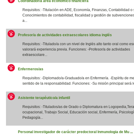
Coordinador/a área económico financiera
Requisitos: -Titulación en ADE, Economía, Finanzas, Contabilidad o si
Conocimientos de contabilidad, fiscalidad y gestión de subvencione
a...
Profesor/a de actividades extraescolares idioma inglés
Requisitos: -Titulado/a con un nivel de Inglés alto tanto oral como esc
valorará experiencia previa. Funciones: -Profesor/a de actividades
extraescolare...
Enfermeros/as
Requisitos: -Diplomado/a-Graduado/a en Enfermería. -Espíritu de me
sentido de la responsabilidad. Funciones: -Su misión principal será lo
Asistente terapéutico/a infantil
Requisitos: -Titulados/as de Grado o Diplomatura en Logopedia,Ter
ocupacional, Trabajo Social, Educación social, Enfermería, Psicologí
Pedagogía...
Personal investigador de carácter predoctoral Inmunologia de Mu ...