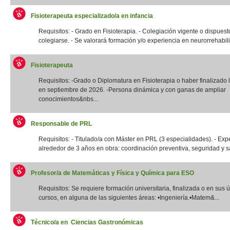
Fisioterapeuta especializado/a en infancia
Requisitos: - Grado en Fisioterapia. - Colegiación vigente o dispuest
colegiarse. - Se valorará formación y/o experiencia en neurorrehabilit
Fisioterapeuta
Requisitos: -Grado o Diplomatura en Fisioterapia o haber finalizado l
en septiembre de 2026. -Persona dinámica y con ganas de ampliar
conocimientos&nbs...
Responsable de PRL
Requisitos: - Titulado/a con Máster en PRL (3 especialidades). - Exp
alrededor de 3 años en obra: coordinación preventiva, seguridad y sal
Profesor/a de Matemáticas y Física y Química para ESO
Requisitos: Se requiere formación universitaria, finalizada o en sus 
cursos, en alguna de las siguientes áreas: •Ingeniería.•Matem&...
Técnico/a en Ciencias Gastronómicas