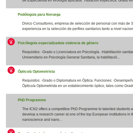
de Especialista en virología aplicada. Titulación específica: Grado en 
Podólogo/a para Noruega
Divico Consultores, empresa de selección de personal con más de 
experiencia en la selección de perfiles sanitarios tanto a nivel naciona
Psicólogo/a especializado/a violencia de género
Requisitos: -Grado o Licenciatura en Psicología. -Habilitación sanita
Universitario en Psicología General Sanitaria, la habilitació...
Óptico/a Optometrista
Requisitos: -Grado o Diplomatura en Óptica. Funciones: -Desempeña
Óptico/a Optometrista en un establecimiento óptico, tales como Gradua
PhD Programme
The ICN2 offers a competitive PhD Programme to talented students 
develop a research career at one of the top European institutions in th
nanoscience and nano...