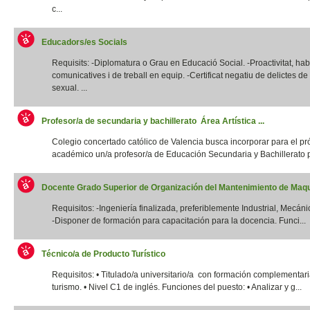
c...
Educadors/es Socials
Requisits: -Diplomatura o Grau en Educació Social. -Proactivitat, habi
comunicatives i de treball en equip. -Certificat negatiu de delictes d
sexual. ...
Profesor/a de secundaria y bachillerato Área Artística ...
Colegio concertado católico de Valencia busca incorporar para el p
académico un/a profesor/a de Educación Secundaria y Bachillerato p
Docente Grado Superior de Organización del Mantenimiento de Maqui
Requisitos: -Ingeniería finalizada, preferiblemente Industrial, Mecánic
-Disponer de formación para capacitación para la docencia. Funci...
Técnico/a de Producto Turístico
Requisitos: • Titulado/a universitario/a con formación complementar
turismo. • Nivel C1 de inglés. Funciones del puesto: • Analizar y g...