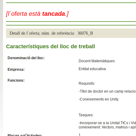
Slide04
[l´oferta està
tancada
.]
Detall de l´oferta; núm. de referència: 36076_B
Característiques del lloc de treball
Denominació del lloc:
Docent Matemàtiques
Entitat educativa
Empresa:
Slide01
Funcions:
Requisits:
-
Títol de doctor en un camp relaci
-Coneixements en Unity.
Tasques:
-Incorporar-se a la Unitat TICs i V
coneixement: Vectors, matrius i ap
1
Places sol´licitades: