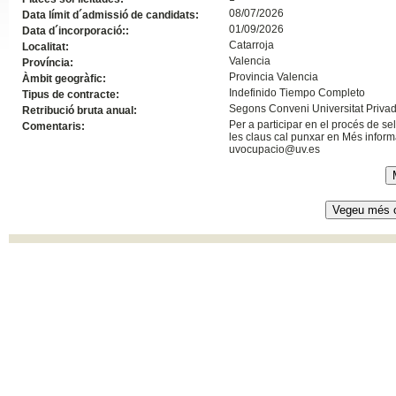
08/07/2026
Data límit d´admissió de candidats:
Slide24
01/09/2026
Data d´incorporació::
Catarroja
Localitat:
Valencia
Província:
Provincia Valencia
Àmbit geogràfic:
Indefinido Tiempo Completo
Tipus de contracte:
Segons Conveni Universitat Priva
Retribució bruta anual:
Per a participar en el procés de s
Comentaris:
les claus cal punxar en Més informa
uvocupacio@uv.es
Slide32