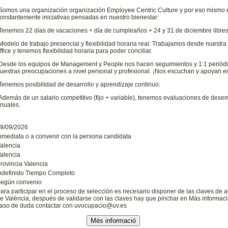
Somos una organización organización Employee Centric Culture y por eso mismo e
onstantemente iniciativas pensadas en nuestro bienestar:
Tenemos 22 días de vacaciones + día de cumpleaños + 24 y 31 de diciembre libres
Modelo de trabajo presencial y flexibilidad horaria real: Trabajamos desde nuest
ffice y tenemos flexibilidad horaria para poder conciliar.
Desde los equipos de Management y People nos hacen seguimientos y 1:1 periódi
uestras preocupaciones a nivel personal y profesional. ¡Nos escuchan y apoyan e
Tenemos posibilidad de desarrollo y aprendizaje continuo:
Además de un salario competitivo (fijo + variable), tenemos evaluaciones de dese
nuales.
9/09/2026
nmediata o a convenir con la persona candidata
alencia
alencia
rovincia Valencia
ndefinido Tiempo Completo
egún convenio
ara participar en el proceso de selección es necesario disponer de las claves de a
e València, después de validarse con las claves hay que pinchar en Más informació
aso de duda contactar con uvocupacio@uv.es