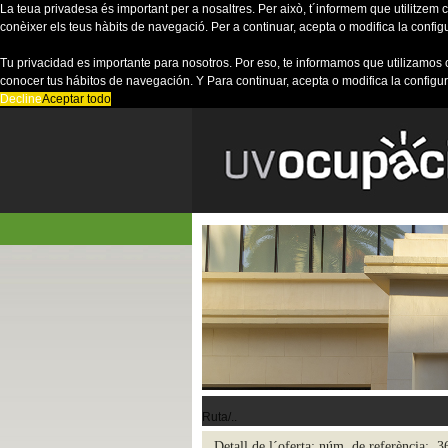
La teua privadesa és important per a nosaltres. Per això, t´informem que utilitzem co
conèixer els teus hàbits de navegació. Per a continuar, acepta o modifica la config
Tu privacidad es importante para nosotros. Por eso, te informamos que utilizamos 
conocer tus hábitos de navegación. Y Para continuar, acepta o modifica la configu
Decline
Aceptar todo
Ruta/..
Detall de l´oferta; núm. de referència: 