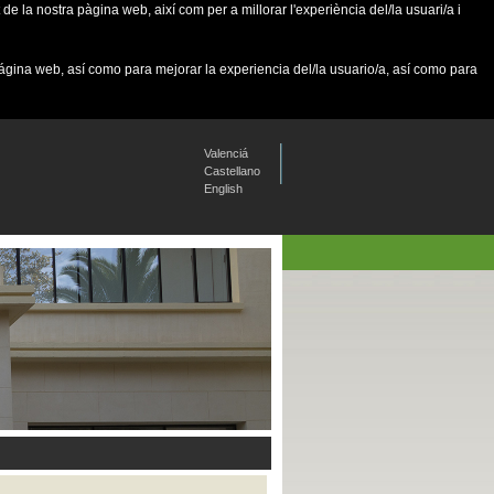
de la nostra pàgina web, així com per a millorar l'experiència del/la usuari/a i
página web, así como para mejorar la experiencia del/la usuario/a, así como para
Valenciá
Castellano
English