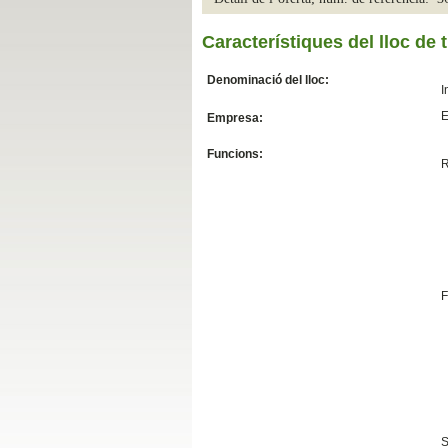
Slide04
Característiques del lloc de t
Denominació del lloc:
I
E
Empresa:
Funcions:
R
Slide01
F
S