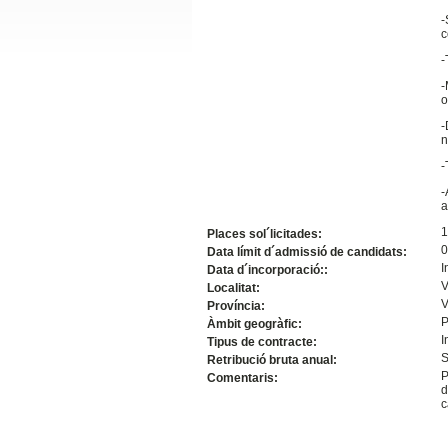
-
Slide24
c
-
-
o
-
n
-
-
a
1
Places sol´licitades:
Slide32
0
Data límit d´admissió de candidats:
I
Data d´incorporació::
V
Localitat:
V
Província:
P
Àmbit geogràfic:
I
Tipus de contracte:
S
Retribució bruta anual:
P
Comentaris:
d
c