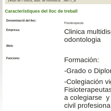
Detall de l´oferta; núm. de referència: 36071_B
Slide04
Característiques del lloc de treball
Denominació del lloc:
Fisioterapeuta
Clinica multidis
Empresa:
odontologia
Web:
Formación:
Funcions:
Slide01
-Grado o Diplo
-Colegiación vi
Fisioterapeuta
a colegiarse y
civil profesiona