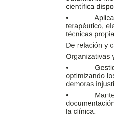
científica dispo
• Aplicar téc
terapéutico, e
técnicas propia
De relación y c
Organizativas 
• Gestionar 
optimizando lo
demoras injusti
• Mantener ac
documentación 
la clínica.