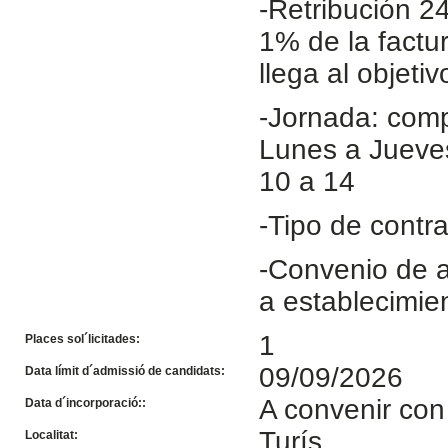
-Retribución 2
1% de la factur
llega al objetiv
-Jornada: comp
Lunes a Jueves
10 a 14
-Tipo de contra
-Convenio de a
a establecimien
1
Places sol´licitades:
09/09/2026
Data límit d´admissió de candidats:
A convenir con
Data d´incorporació::
Turís
Localitat: