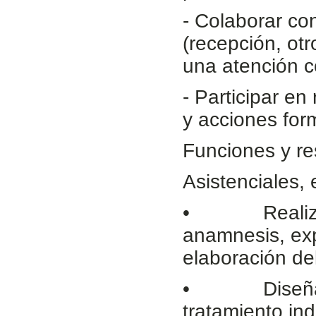
- Colaborar con
(recepción, otr
una atención c
- Participar en
y acciones form
Funciones y re
Asistenciales, 
• Realizar la
anamnesis, expl
elaboración del
• Diseñar, e
tratamiento in