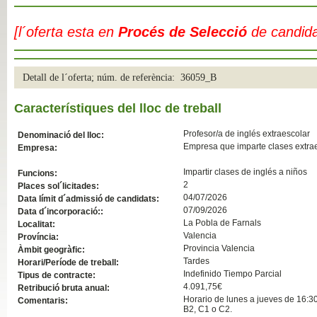
Slide04
[l´oferta esta en
Procés de Selecció
de candid
Detall de l´oferta; núm. de referència: 36059_B
Característiques del lloc de treball
Profesor/a de inglés extraescolar
Denominació del lloc:
Empresa que imparte clases extrae
Empresa:
Impartir clases de inglés a niños
Funcions:
Slide01
2
Places sol´licitades:
04/07/2026
Data límit d´admissió de candidats:
07/09/2026
Data d´incorporació::
La Pobla de Farnals
Localitat:
Valencia
Província:
Provincia Valencia
Àmbit geogràfic:
Tardes
Horari/Període de treball:
Indefinido Tiempo Parcial
Tipus de contracte:
4.091,75€
Retribució bruta anual:
Horario de lunes a jueves de 16:30
Comentaris:
B2, C1 o C2.