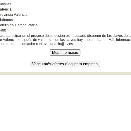
laquas
alencia
rovincia Valencia
Mañanas
ndefinido Tiempo Parcial
400
ara participar en el proceso de selección es necesario disponer de las claves de a
e València, después de validarse con las claves hay que pinchar en Más informació
aso de duda contactar con uvocupacio@uv.es
0 València (España) . Tel. +34 961 603 000