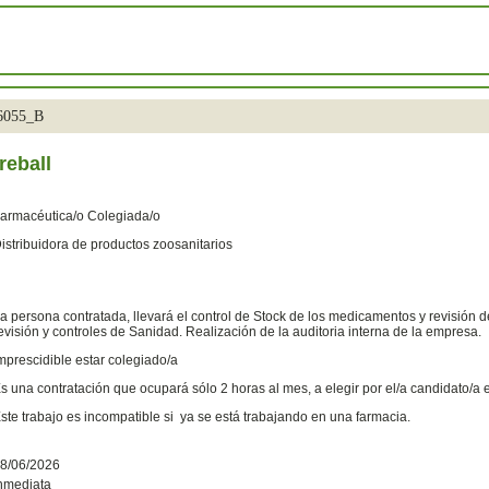
36055_B
reball
armacéutica/o Colegiada/o
istribuidora de productos zoosanitarios
a persona contratada, llevará el control de Stock de los medicamentos y revisión de
evisión y controles de Sanidad. Realización de la auditoria interna de la empresa.
mprescidible estar colegiado/a
s una contratación que ocupará sólo 2 horas al mes, a elegir por el/a candidato/a e
ste trabajo es incompatible si ya se está trabajando en una farmacia.
8/06/2026
nmediata