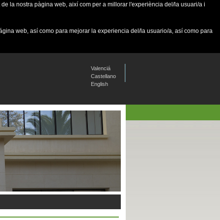
de la nostra pàgina web, així com per a millorar l'experiència del/la usuari/a i
página web, así como para mejorar la experiencia del/la usuario/a, así como para
Valenciá
Castellano
English