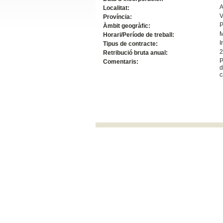
A
Localitat:
Slide24
V
Província:
P
Àmbit geogràfic:
Horari/Període de treball:
I
Tipus de contracte:
2
Retribució bruta anual:
P
Comentaris:
d
c
Slide32
UVocupació
Espai Vives UV. Avda. Blasco Ibañez, 23. 4601