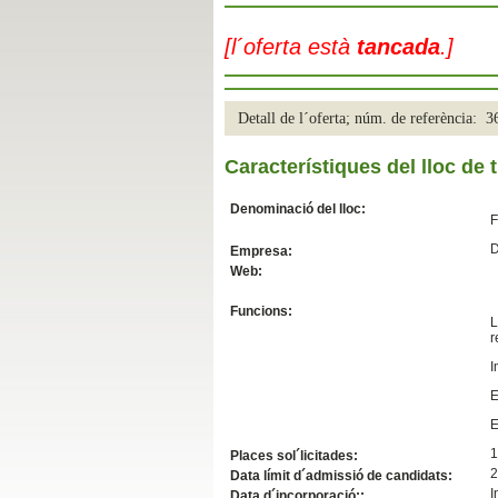
Slide04
[l´oferta està
tancada
.]
Detall de l´oferta; núm. de referència: 
Característiques del lloc de t
Denominació del lloc:
F
D
Empresa:
Web:
Slide01
Funcions:
L
r
I
E
E
1
Places sol´licitades:
2
Data límit d´admissió de candidats:
I
Data d´incorporació::