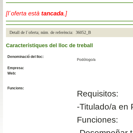
Slide04
[l´oferta està
tancada
.]
Detall de l´oferta; núm. de referència: 36052_B
Característiques del lloc de treball
Denominació del lloc:
Podólogo/a
Empresa:
Web:
Slide01
Funcions:
Requisitos:
-Titulado/a en
Funciones:
-Desempeñar t