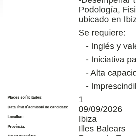
Podología, Fisi
Slide24
ubicado en Ibi
Se requiere:
- Inglés y val
- Iniciativa p
- Alta capacid
Slide32
- Imprescindib
1
Places sol´licitades:
09/09/2026
Data límit d´admissió de candidats:
Ibiza
Localitat:
Illes Balears
Província: