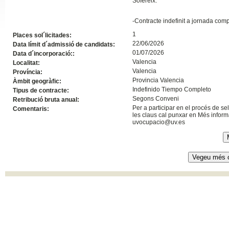
Sofereix:
Slide24
-Contracte indefinit a jornada comp
1
Places sol´licitades:
22/06/2026
Data límit d´admissió de candidats:
01/07/2026
Data d´incorporació::
Valencia
Localitat:
Valencia
Província:
Provincia Valencia
Àmbit geogràfic:
Indefinido Tiempo Completo
Tipus de contracte:
Segons Conveni
Retribució bruta anual:
Per a participar en el procés de s
Comentaris:
les claus cal punxar en Més informa
uvocupacio@uv.es
Slide32