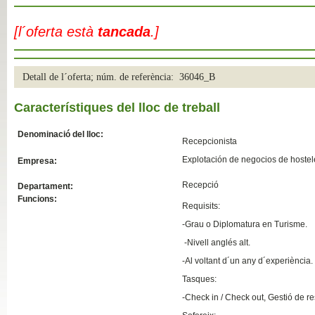
Slide04
[l´oferta està
tancada
.]
Detall de l´oferta; núm. de referència: 36046_B
Característiques del lloc de treball
Denominació del lloc:
Recepcionista
Explotación de negocios de hostele
Empresa:
Slide01
Recepció
Departament:
Funcions:
Requisits:
-Grau o Diplomatura en Turisme.
-Nivell anglés alt.
-Al voltant d´un any d´experiència.
Tasques:
-Check in / Check out, Gestió de re