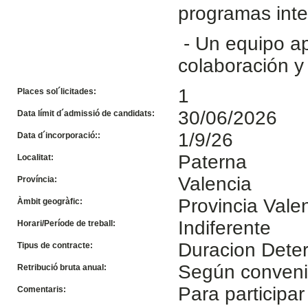
programas int
- Un equipo a
colaboración y 
1
Places sol´licitades:
30/06/2026
Data límit d´admissió de candidats:
1/9/26
Data d´incorporació::
Paterna
Localitat:
Valencia
Província:
Provincia Vale
Àmbit geogràfic:
Indiferente
Horari/Període de treball:
Duracion Dete
Tipus de contracte:
Según conven
Retribució bruta anual:
Para participar
Comentaris: