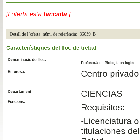
Slide04
[l´oferta està
tancada
.]
Detall de l´oferta; núm. de referència: 36039_B
Característiques del lloc de treball
Denominació del lloc:
Profesor/a de Biología en inglés
Centro privado
Empresa:
Slide01
CIENCIAS
Departament:
Funcions:
Requisitos:
-Licenciatura 
titulaciones de