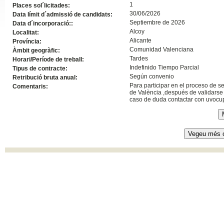
1
Places sol´licitades:
Slide24
30/06/2026
Data límit d´admissió de candidats:
Septiembre de 2026
Data d´incorporació::
Alcoy
Localitat:
Alicante
Província:
Comunidad Valenciana
Àmbit geogràfic:
Tardes
Horari/Període de treball:
Indefinido Tiempo Parcial
Tipus de contracte:
Según convenio
Retribució bruta anual:
Para participar en el proceso de s
Comentaris:
de València ,después de validarse 
caso de duda contactar con uvoc
Slide32