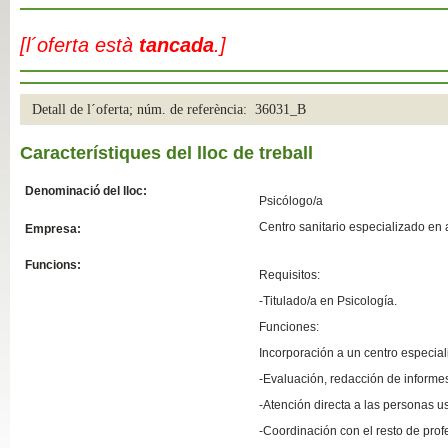
Slide04
[l´oferta està
tancada
.]
Detall de l´oferta; núm. de referència: 36031_B
Característiques del lloc de treball
Denominació del lloc:
Psicólogo/a
Centro sanitario especializado en 
Empresa:
Slide01
Funcions:
Requisitos:
-Titulado/a en Psicología.
Funciones:
Incorporación a un c
entro especial
-Evaluación, redacción de informes
-Atención directa a las personas u
-Coordinación con el resto de prof