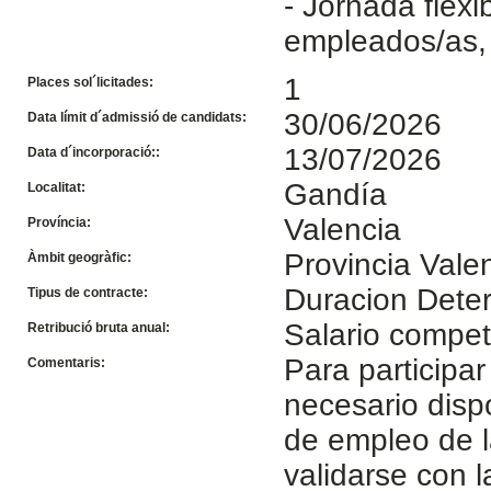
- Jornada flex
empleados/as, 
1
Places sol´licitades:
30/06/2026
Data límit d´admissió de candidats:
13/07/2026
Data d´incorporació::
Gandía
Localitat:
Valencia
Província:
Provincia Vale
Àmbit geogràfic:
Duracion Dete
Tipus de contracte:
Salario compet
Retribució bruta anual:
Para participar
Comentaris:
necesario disp
de empleo de l
validarse con 