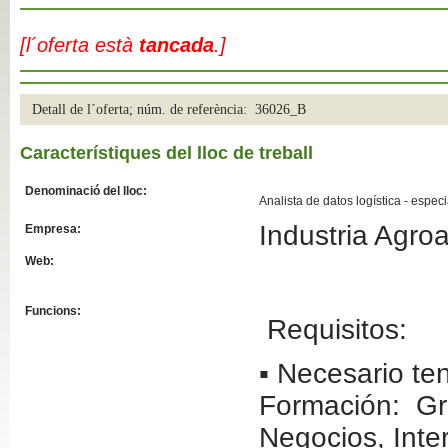
Slide04
[l´oferta està
tancada
.]
Detall de l´oferta; núm. de referència: 36026_B
Característiques del lloc de treball
Denominació del lloc:
Analista de datos logística - especia
Industria Agroa
Empresa:
Slide01
Web:
Funcions:
Requisitos:
▪ Necesario ten
Formación: Gra
Negocios, Inte