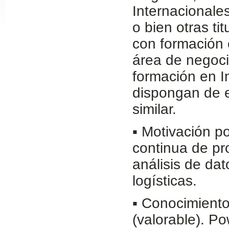
Internacionales
Slide24
o bien otras t
con formación 
área de negocio
formación en I
dispongan de e
similar.
Slide32
▪ Motivación po
continua de pr
análisis de da
logísticas.
▪ Conocimient
(valorable). P