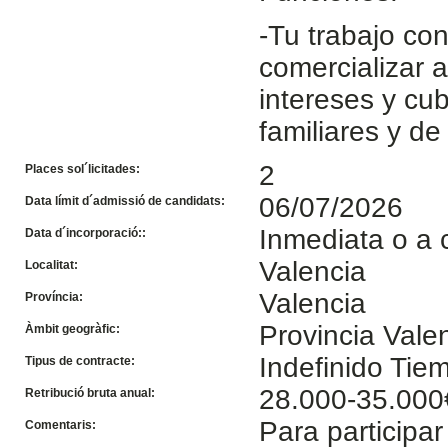
-Tu trabajo con
comercializar 
intereses y cu
familiares y de
2
Places sol´licitades:
06/07/2026
Data límit d´admissió de candidats:
Inmediata o a 
Data d´incorporació::
Valencia
Localitat:
Valencia
Província:
Provincia Vale
Àmbit geogràfic:
Indefinido Ti
Tipus de contracte:
28.000-35.000
Retribució bruta anual:
Para participar
Comentaris: