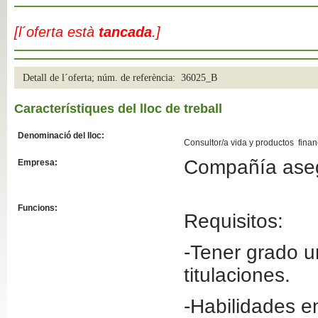
Slide04
[l´oferta està
tancada
.]
Detall de l´oferta; núm. de referència: 36025_B
Característiques del lloc de treball
Denominació del lloc:
Consultor/a vida y productos finan
Compañía ase
Empresa:
Slide01
Funcions:
Requisitos:
-Tener grado un
titulaciones.
-Habilidades e