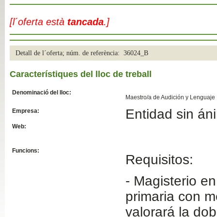
Slide04
[l´oferta està
tancada
.]
Detall de l´oferta; núm. de referència: 36024_B
Característiques del lloc de treball
Denominació del lloc:
Maestro/a de Audición y Lenguaje
Entidad sin án
Empresa:
Slide01
Web:
Funcions:
Requisitos:
- Magisterio e
primaria con m
valorará la dob