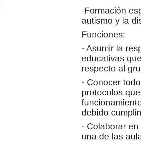
Slide24
-Formación esp
autismo y la d
Funciones:
- Asumir la res
educativas que 
respecto al gr
Slide32
- Conocer todo
protocolos que 
funcionamiento
debido cumplim
- Colaborar en
una de las aul