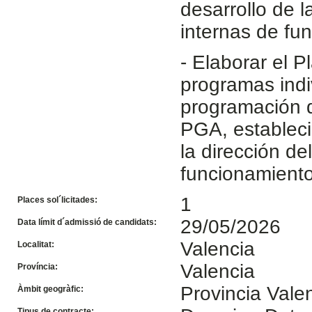
desarrollo de l
internas de fu
- Elaborar el 
programas indi
programación d
PGA, estableci
la dirección de
funcionamiento
1
Places sol´licitades:
29/05/2026
Data límit d´admissió de candidats:
Valencia
Localitat:
Valencia
Província:
Provincia Vale
Àmbit geogràfic:
Tipus de contracte: