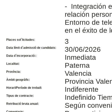
- Integración 
relación person
Entorno de tele
en el éxito de 
3
Places sol´licitades:
30/06/2026
Data límit d´admissió de candidats:
Inmediata
Data d´incorporació::
Paterna
Localitat:
Valencia
Província:
Provincia Vale
Àmbit geogràfic:
Indiferente
Horari/Període de treball:
Indefinido Ti
Tipus de contracte:
Según conven
Retribució bruta anual:
Comentaris: