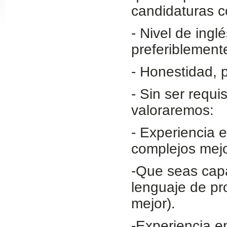
candidaturas c
Slide24
- Nivel de ing
preferiblement
- Honestidad, 
- Sin ser requi
valoraremos:
Slide32
- Experiencia 
complejos me
-Que seas capa
lenguaje de pr
mejor).
-Experiencia e