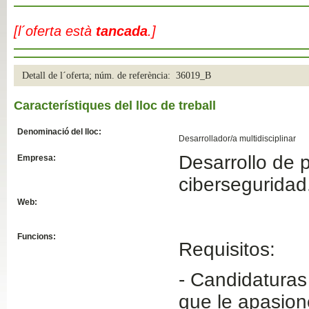
Slide04
[l´oferta està
tancada
.]
Detall de l´oferta; núm. de referència: 36019_B
Característiques del lloc de treball
Denominació del lloc:
Desarrollador/a multidisciplinar
Desarrollo de 
Empresa:
Slide01
ciberseguridad
Web:
Funcions:
Requisitos:
- Candidaturas
que le apasion