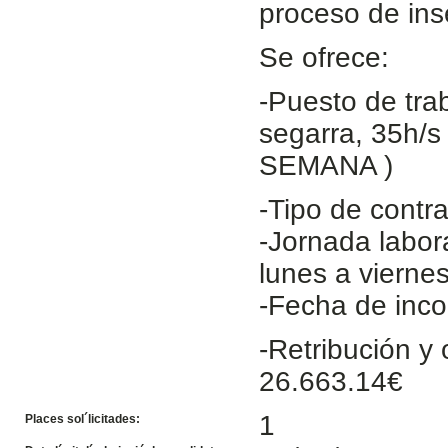
proceso de inse
Se ofrece:
-Puesto de tra
segarra, 35h/
SEMANA )
-Tipo de contr
-Jornada labo
lunes a viernes
-Fecha de inco
-Retribución y
26.663.14€
1
Places sol´licitades: