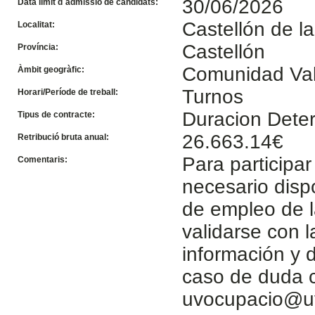
30/06/2026
Data límit d´admissió de candidats:
Castellón de l
Localitat:
Castellón
Província:
Comunidad Va
Àmbit geogràfic:
Turnos
Horari/Període de treball:
Duracion Dete
Tipus de contracte:
26.663.14€
Retribució bruta anual:
Para participar
Comentaris:
necesario disp
de empleo de l
validarse con 
información y d
caso de duda c
uvocupacio@u