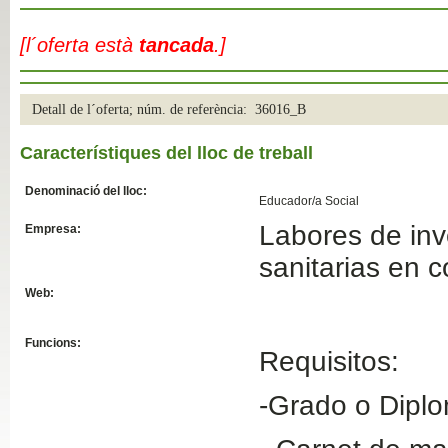
Slide04
[l´oferta està
tancada
.]
Detall de l´oferta; núm. de referència: 36016_B
Característiques del lloc de treball
Denominació del lloc:
Educador/a Social
Labores de inv
Empresa:
Slide01
sanitarias en c
Web:
Funcions:
Requisitos:
-Grado o Diplo