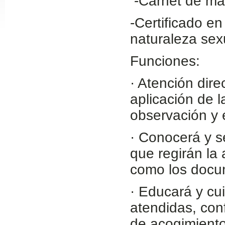
-Carnet de man
Slide24
-Certificado en
naturaleza sex
Funciones:
· Atención dir
aplicación de l
observación y 
Slide32
· Conocerá y s
que regirán la
como los docum
· Educará y cu
atendidas, con
de acogimiento 