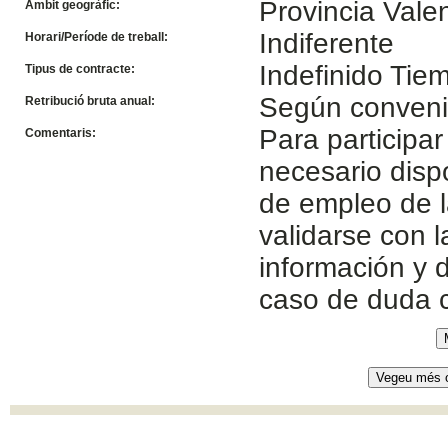
Provincia Vale
Àmbit geogràfic:
Indiferente
Horari/Període de treball:
Indefinido Tie
Tipus de contracte:
Según conven
Retribució bruta anual:
Para participar
Comentaris:
necesario disp
de empleo de l
validarse con 
información y d
caso de duda 