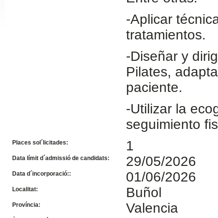
Slide24
-Aplicar técni
tratamientos.
-Diseñar y diri
Pilates, adapt
paciente.
-Utilizar la ec
Slide32
seguimiento fis
1
Places sol´licitades:
29/05/2026
Data límit d´admissió de candidats:
01/06/2026
Data d´incorporació::
Buñol
Localitat:
Valencia
Província: