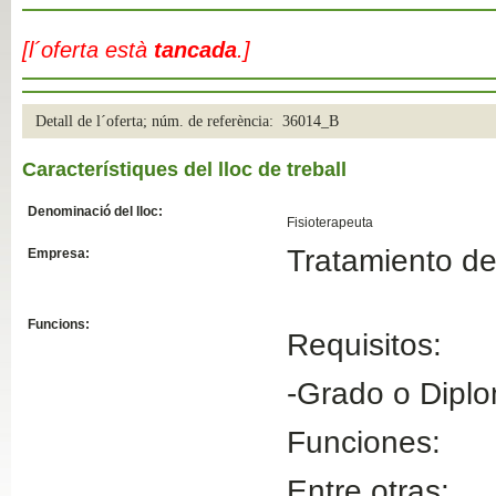
Slide04
[l´oferta està
tancada
.]
Detall de l´oferta; núm. de referència: 36014_B
Característiques del lloc de treball
Denominació del lloc:
Fisioterapeuta
Tratamiento de
Empresa:
Slide01
Funcions:
Requisitos:
-Grado o Diplo
Funciones:
Entre otras: