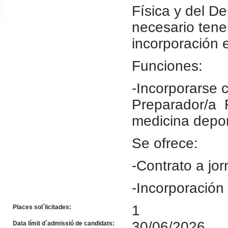
Física y del De
Slide24
necesario tener
incorporación 
Funciones:
-Incorporarse
Preparador/a 
medicina depor
Slide32
Se ofrece:
-Contrato a jor
-Incorporación
1
Places sol´licitades:
30/06/2026
Data límit d´admissió de candidats: