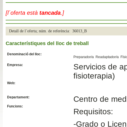
Slide04
[l´oferta està
tancada
.]
Detall de l´oferta; núm. de referència: 36013_B
Característiques del lloc de treball
Denominació del lloc:
Preparador/a Readaptador/a Físi
Servicios de ap
Empresa:
Slide01
fisioterapia)
Web:
Centro de medi
Departament:
Funcions:
Requisitos:
-Grado o Licen