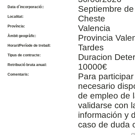
Septiembre de
Data d´incorporació::
Cheste
Localitat:
Valencia
Província:
Provincia Vale
Àmbit geogràfic:
Tardes
Horari/Període de treball:
Duracion Dete
Tipus de contracte:
10000€
Retribució bruta anual:
Para participar
Comentaris:
necesario disp
de empleo de l
validarse con 
información y d
caso de duda 