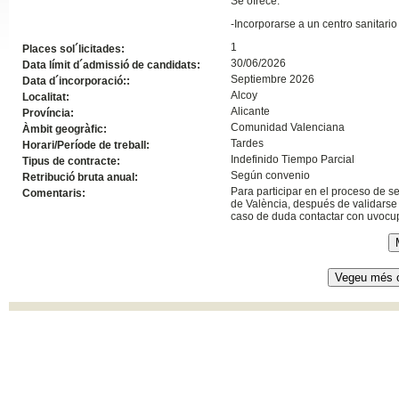
Se ofrece:
Slide24
-Incorporarse a un c
entro sanitari
1
Places sol´licitades:
30/06/2026
Data límit d´admissió de candidats:
Septiembre 2026
Data d´incorporació::
Alcoy
Localitat:
Alicante
Província:
Comunidad Valenciana
Àmbit geogràfic:
Tardes
Horari/Període de treball:
Indefinido Tiempo Parcial
Tipus de contracte:
Según convenio
Retribució bruta anual:
Para participar en el proceso de s
Comentaris:
de València, después de validarse 
caso de duda contactar con uvoc
Slide32