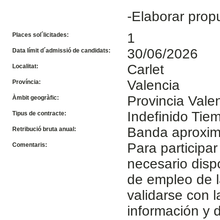
-Elaborar prop
1
Places sol´licitades:
30/06/2026
Data límit d´admissió de candidats:
Carlet
Localitat:
Valencia
Província:
Provincia Vale
Àmbit geogràfic:
Indefinido Ti
Tipus de contracte:
Banda aproxim
Retribució bruta anual:
Para participar
Comentaris:
necesario disp
de empleo de l
validarse con 
información y d