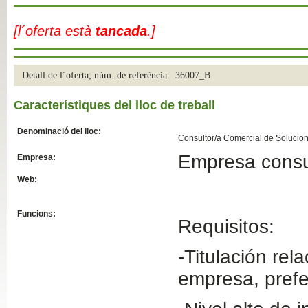
Slide04
[l´oferta està
tancada
.]
Detall de l´oferta; núm. de referència: 36007_B
Característiques del lloc de treball
Denominació del lloc:
Consultor/a Comercial de Solucion
Empresa consu
Empresa:
Slide01
Web:
Funcions:
Requisitos:
-Titulación re
empresa, prefe