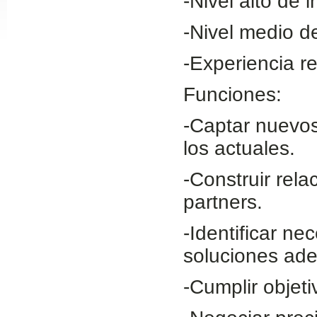
-Nivel alto de i
Slide24
-Nivel medio d
-Experiencia re
Funciones:
-Captar nuevos 
los actuales.
-Construir rela
Slide32
partners.
-Identificar ne
soluciones ad
-Cumplir objet