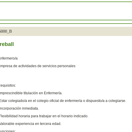
36000_B
reball
nfermero/a
mpresa de actividades de servicios personales
equisitos:
Imprescindible titulación en Enfermería.
Estar colegiado/a en el colegio oficial de enfermería o dispuesto/a a colegiarse.
Incorporación inmediata.
Flexibilidad horaria para trabajar en el horario indicado.
Valorable experiencia en tercera edad.
unciones: