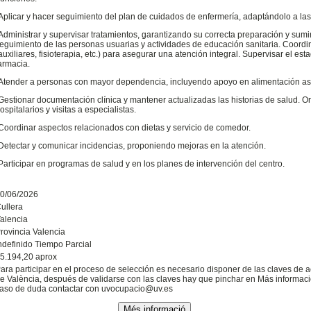
Aplicar y hacer seguimiento del plan de cuidados de enfermería, adaptándolo a l
Administrar y supervisar tratamientos, garantizando su correcta preparación y sumin
eguimiento de las personas usuarias y actividades de educación sanitaria. Coordin
auxiliares, fisioterapia, etc.) para asegurar una atención integral. Supervisar el est
armacia.
Atender a personas con mayor dependencia, incluyendo apoyo en alimentación asis
Gestionar documentación clínica y mantener actualizadas las historias de salud. O
ospitalarios y visitas a especialistas.
Coordinar aspectos relacionados con dietas y servicio de comedor.
Detectar y comunicar incidencias, proponiendo mejoras en la atención.
Participar en programas de salud y en los planes de intervención del centro.
0/06/2026
ullera
alencia
rovincia Valencia
ndefinido Tiempo Parcial
5.194,20 aprox
ara participar en el proceso de selección es necesario disponer de las claves de a
e València, después de validarse con las claves hay que pinchar en Más informació
aso de duda contactar con uvocupacio@uv.es