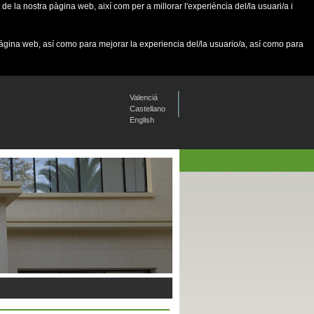
de la nostra pàgina web, així com per a millorar l'experiència del/la usuari/a i
página web, así como para mejorar la experiencia del/la usuario/a, así como para
Valenciá
Castellano
English