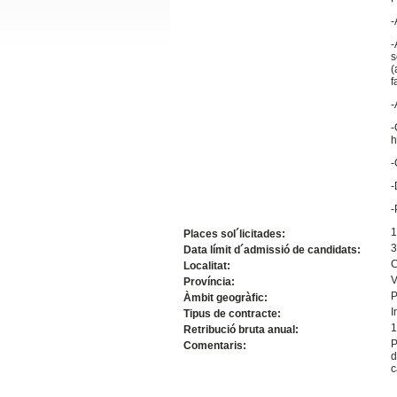
Slide24
-
-
s
(
f
-
-
h
-
-
-
Slide32
1
Places sol´licitades:
3
Data límit d´admissió de candidats:
C
Localitat:
V
Província:
P
Àmbit geogràfic:
I
Tipus de contracte:
1
Retribució bruta anual:
P
Comentaris:
d
c