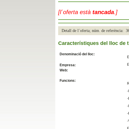
Slide04
[l´oferta està
tancada
.]
Detall de l´oferta; núm. de referència: 
Característiques del lloc de t
Denominació del lloc:
E
E
Empresa:
Web:
Slide01
Funcions:
R
-
-
-
-
-
F