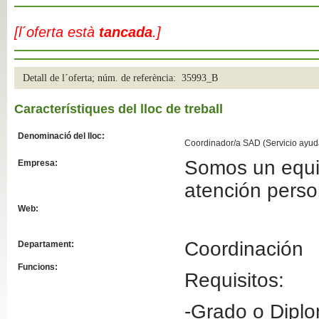
Slide04
[l´oferta està
tancada
.]
Detall de l´oferta; núm. de referència: 35993_B
Característiques del lloc de treball
Denominació del lloc:
Coordinador/a SAD (Servicio ayuda
Somos un equi
Empresa:
Slide01
atención perso
Web:
Coordinación
Departament:
Funcions:
Requisitos:
-Grado o Diplo