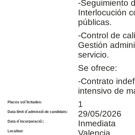
-Seguimiento de
Interlocución c
públicas.
-Control de cal
Gestión admini
servicio.
Se ofrece:
-Contrato inde
intensivo de m
1
Places sol´licitades:
29/05/2026
Data límit d´admissió de candidats:
Inmediata
Data d´incorporació::
Valencia
Localitat: