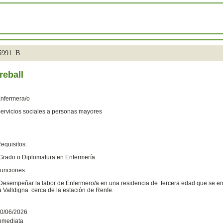
35991_B
reball
nfermera/o
ervicios sociales a personas mayores
equisitos:
Grado o Diplomatura en Enfermería.
unciones:
Desempeñar la labor de Enfermero/a en una r
esidencia de tercera edad que se en
a Valldigna cerca de la estación de Renfe.
0/06/2026
nmediata