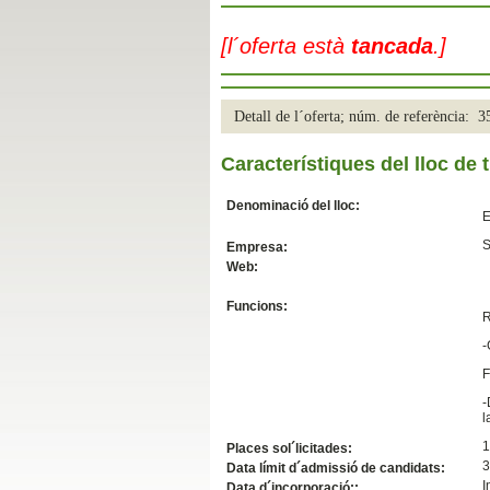
Slide04
[l´oferta està
tancada
.]
Detall de l´oferta; núm. de referència: 
Característiques del lloc de t
Denominació del lloc:
E
S
Empresa:
Web:
Slide01
Funcions:
R
-
F
-
l
1
Places sol´licitades:
3
Data límit d´admissió de candidats:
I
Data d´incorporació::