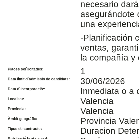
necesario dará
asegurándote d
una experienci
-Planificación 
ventas, garant
la compañía y 
1
Places sol´licitades:
30/06/2026
Data límit d´admissió de candidats:
Inmediata o a 
Data d´incorporació::
Valencia
Localitat:
Valencia
Província:
Provincia Vale
Àmbit geogràfic:
Duracion Dete
Tipus de contracte:
Retribució bruta anual: