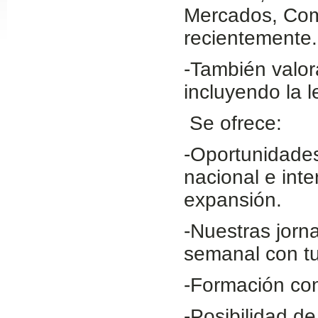
Mercados, Come
Slide24
recientemente.
-También valor
incluyendo la 
Se ofrece:
-Oportunidades
nacional e int
Slide32
expansión.
-Nuestras jorn
semanal con tu
-Formación con
-Posibilidad d