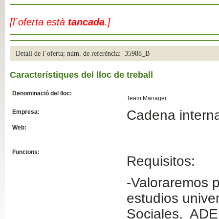
Slide04
[l´oferta està
tancada
.]
Detall de l´oferta; núm. de referència: 35988_B
Característiques del lloc de treball
Denominació del lloc:
Team Manager
Cadena internac
Empresa:
Slide01
Web:
Funcions:
Requisitos:
-Valoraremos 
estudios univer
Sociales, ADE,