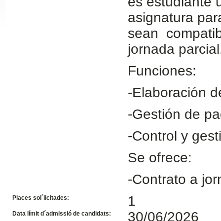
es estudiante u
Slide24
asignatura para
sean compatib
jornada parcial
Funciones:
-Elaboración d
-Gestión de pa
Slide32
-Control y gest
Se ofrece:
-Contrato a jo
1
Places sol´licitades:
30/06/2026
Data límit d´admissió de candidats: