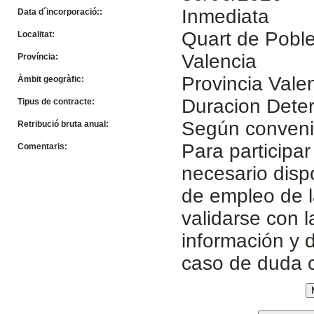
Inmediata
Data d´incorporació::
Quart de Poble
Localitat:
Valencia
Província:
Provincia Vale
Àmbit geogràfic:
Duracion Dete
Tipus de contracte:
Según conven
Retribució bruta anual:
Para participar
Comentaris:
necesario disp
de empleo de l
validarse con 
información y d
caso de duda 