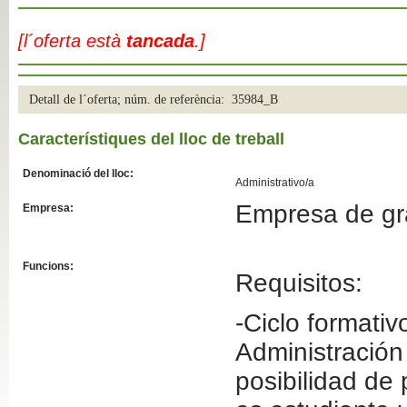
Slide04
[l´oferta està
tancada
.]
Detall de l´oferta; núm. de referència: 35984_B
Característiques del lloc de treball
Denominació del lloc:
Administrativo/a
Empresa de gra
Empresa:
Slide01
Funcions:
Requisitos:
-Ciclo formati
Administración
posibilidad de 