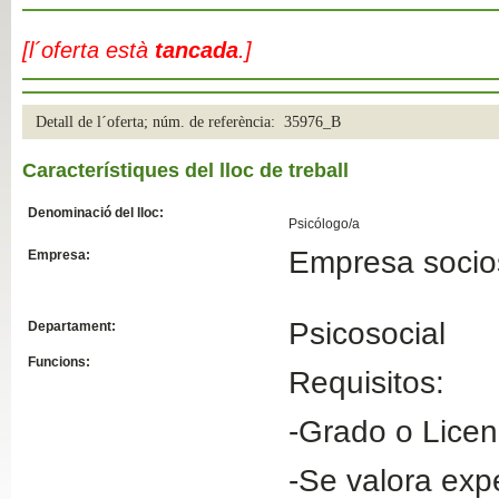
Slide04
[l´oferta està
tancada
.]
Detall de l´oferta; núm. de referència: 35976_B
Característiques del lloc de treball
Denominació del lloc:
Psicólogo/a
Empresa socios
Empresa:
Slide01
Psicosocial
Departament:
Funcions:
Requisitos:
-Grado o Licen
-Se valora exp