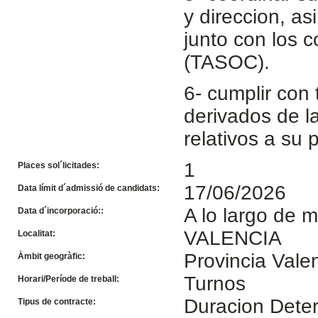
y direccion, as
junto con los
(TASOC).
6- cumplir con
derivados de l
relativos a su 
1
Places sol´licitades:
17/06/2026
Data límit d´admissió de candidats:
A lo largo de m
Data d´incorporació::
VALENCIA
Localitat:
Provincia Vale
Àmbit geogràfic:
Turnos
Horari/Període de treball:
Duracion Dete
Tipus de contracte: