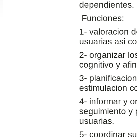
dependientes.
Slide24
Funciones:
1- valoracion 
usuarias asi c
2- organizar l
cognitivo y afi
Slide32
3- planificacio
estimulacion co
4- informar y o
seguimiento y 
usuarias.
5- coordinar s