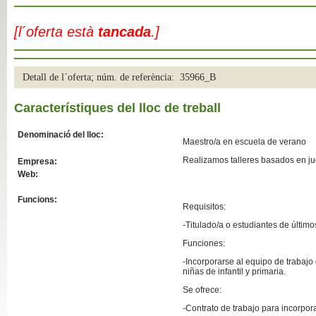
Slide04
[l´oferta està
tancada
.]
Detall de l´oferta; núm. de referència: 35966_B
Característiques del lloc de treball
Denominació del lloc:
Maestro/a en escuela de verano
Realizamos talleres basados en ju
Empresa:
Web:
Slide01
Funcions:
Requisitos:
-Titulado/a o estudiantes de último
Funciones:
-Incorporarse al equipo de trabajo 
niñas de infantil y primaria.
Se ofrece:
-Contrato de trabajo para incorpora