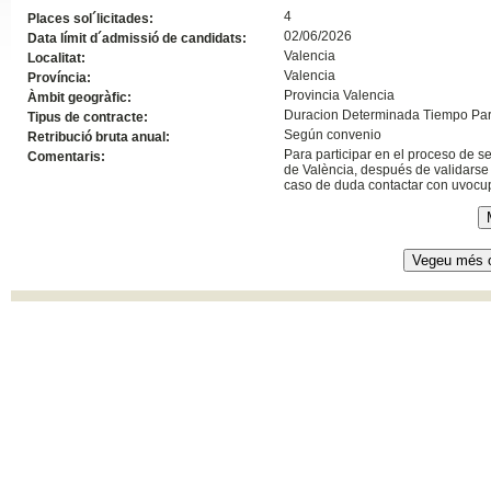
4
Places sol´licitades:
Slide24
02/06/2026
Data límit d´admissió de candidats:
Valencia
Localitat:
Valencia
Província:
Provincia Valencia
Àmbit geogràfic:
Duracion Determinada Tiempo Par
Tipus de contracte:
Según convenio
Retribució bruta anual:
Para participar en el proceso de s
Comentaris:
de València, después de validarse 
caso de duda contactar con uvoc
Slide32