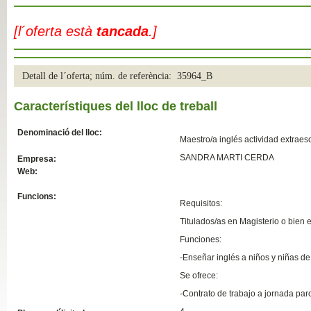
Slide04
[l´oferta està
tancada
.]
Detall de l´oferta; núm. de referència: 35964_B
Característiques del lloc de treball
Denominació del lloc:
Maestro/a inglés actividad extraes
SANDRA MARTI CERDA
Empresa:
Web:
Slide01
Funcions:
Requisitos:
Titulados/as en Magisterio o bien 
Funciones:
-Enseñar inglés a niños y niñas de
Se ofrece:
-Contrato de trabajo a jornada par