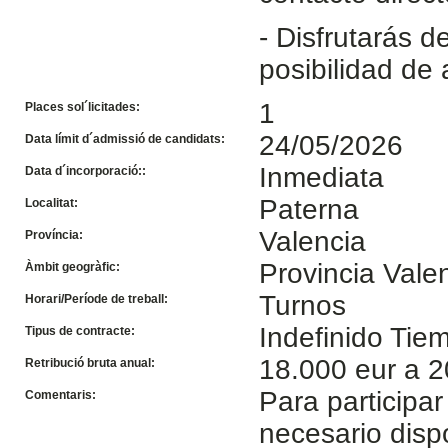
- Disfrutarás d
posibilidad de 
1
Places sol´licitades:
24/05/2026
Data límit d´admissió de candidats:
Inmediata
Data d´incorporació::
Paterna
Localitat:
Valencia
Província:
Provincia Vale
Àmbit geogràfic:
Turnos
Horari/Període de treball:
Indefinido Ti
Tipus de contracte:
18.000 eur a 2
Retribució bruta anual:
Para participar
Comentaris:
necesario disp