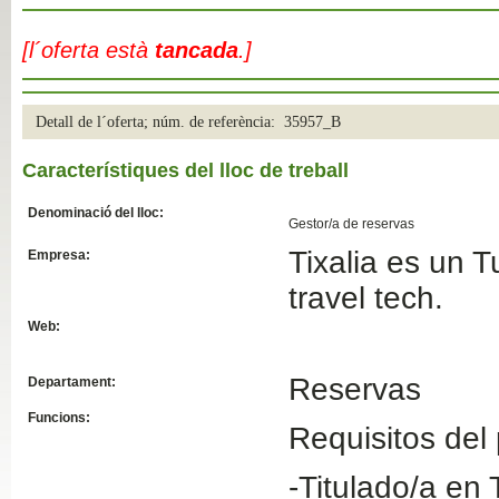
Slide04
[l´oferta està
tancada
.]
Detall de l´oferta; núm. de referència: 35957_B
Característiques del lloc de treball
Denominació del lloc:
Gestor/a de reservas
Tixalia es un T
Empresa:
Slide01
travel tech.
Web:
Reservas
Departament:
Funcions:
Requisitos del
-Titulado/a en 