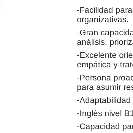
Slide24
-Facilidad par
organizativas.
-Gran capacida
análisis, prior
-Excelente orie
empática y trat
Slide32
-Persona proac
para asumir re
-Adaptabilidad
-Inglés nivel B1
-Capacidad par