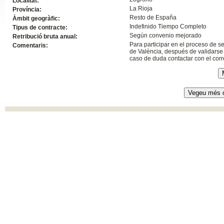
Localitat:
La Rioja
Província:
Slide24
Resto de España
Àmbit geogràfic:
Indefinido Tiempo Completo
Tipus de contracte:
Según convenio mejorado
Retribució bruta anual:
Para participar en el proceso de s
Comentaris:
de València, después de validarse 
caso de duda contactar con el co
Slide32