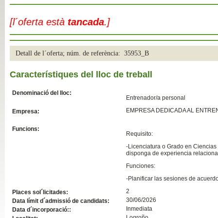
Slide04
[l´oferta està
tancada
.]
Detall de l´oferta; núm. de referència: 35953_B
Característiques del lloc de treball
Denominació del lloc:
Entrenador/a personal
EMPRESA DEDICADA AL ENTRE
Empresa:
Slide01
Funcions:
Requisito:
-Licenciatura o Grado en Ciencias d
disponga de experiencia relaciona
Funciones:
-Planificar las sesiones de acuerd
2
Places sol´licitades:
30/06/2026
Data límit d´admissió de candidats:
Inmediata
Data d´incorporació::
Logroño