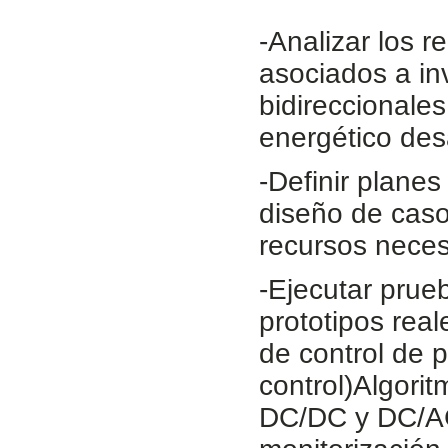
-Analizar los 
asociados a inv
bidireccionale
energético des
-Definir plane
diseño de caso
recursos necesa
-Ejecutar prue
prototipos rea
de control de p
control)Algori
DC/DC y DC/AC