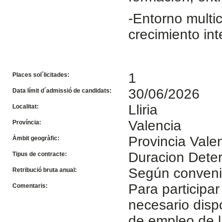
-Entorno multi
crecimiento int
1
Places sol´licitades:
30/06/2026
Data límit d´admissió de candidats:
Lliria
Localitat:
Valencia
Província:
Provincia Vale
Àmbit geogràfic:
Duracion Dete
Tipus de contracte:
Según conven
Retribució bruta anual:
Para participar
Comentaris:
necesario disp
de empleo de l