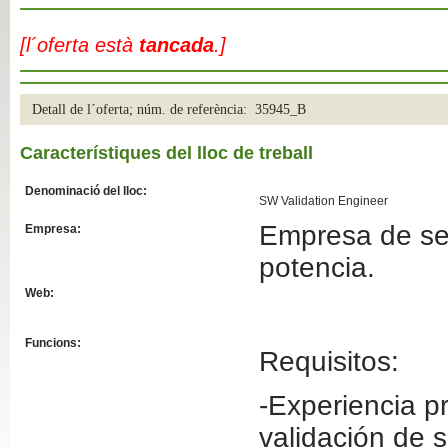
Slide04
[l´oferta està
tancada
.]
Detall de l´oferta; núm. de referència: 35945_B
Característiques del lloc de treball
Denominació del lloc:
SW Validation Engineer
Empresa de ser
Empresa:
Slide01
potencia.
Web:
Funcions:
Requisitos:
-Experiencia p
validación de 