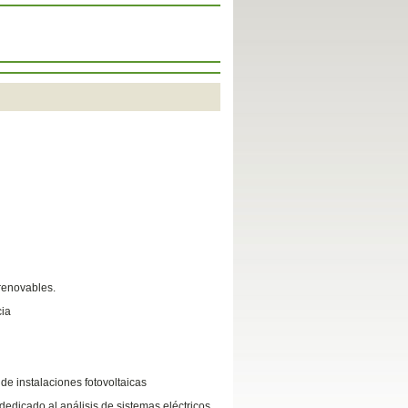
 renovables.
cia
de instalaciones fotovoltaicas
edicado al análisis de sistemas eléctricos