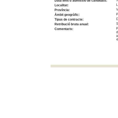
Data límit d´admissió de candidats:
L
Localitat:
V
Província:
P
Àmbit geogràfic:
D
Tipus de contracte:
S
Retribució bruta anual:
P
Comentaris:
d
a
4
UVocupació
Espai Vives UV. Avda. Blasco Ibañez, 23. 4601