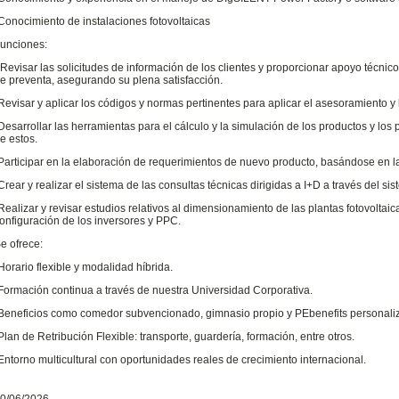
Conocimiento de instalaciones fotovoltaicas
unciones:
Revisar las solicitudes de información de los clientes y proporcionar apoyo técnico
e preventa, asegurando su plena satisfacción.
Revisar y aplicar los códigos y normas pertinentes para aplicar el asesoramiento y 
Desarrollar las herramientas para el cálculo y la simulación de los productos y los
e estos.
Participar en la elaboración de requerimientos de nuevo producto, basándose en la 
Crear y realizar el sistema de las consultas técnicas dirigidas a I+D a través del s
Realizar y revisar estudios relativos al dimensionamiento de las plantas fotovoltaic
onfiguración de los inversores y PPC.
e ofrece:
Horario flexible y modalidad híbrida.
Formación continua a través de nuestra Universidad Corporativa.
Beneficios como comedor subvencionado, gimnasio propio y PEbenefits personali
Plan de Retribución Flexible: transporte, guardería, formación, entre otros.
Entorno multicultural con oportunidades reales de crecimiento internacional.
0/06/2026