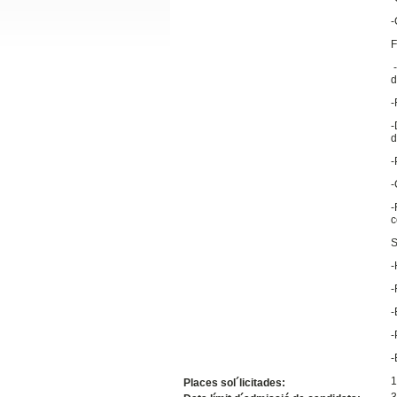
Slide24
-
F
-
d
-
-
d
-
-
-
Slide32
c
S
-
-
-
-
-
1
Places sol´licitades:
3