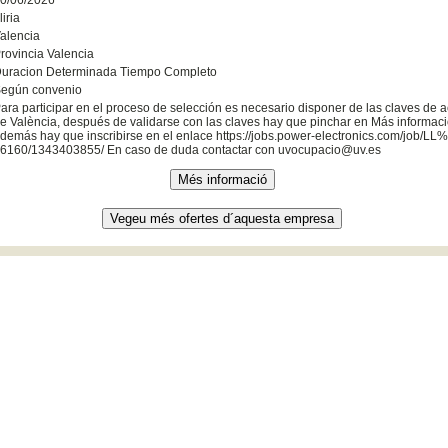
liria
alencia
rovincia Valencia
uracion Determinada Tiempo Completo
egún convenio
ara participar en el proceso de selección es necesario disponer de las claves de a
e València, después de validarse con las claves hay que pinchar en Más informació
demás hay que inscribirse en el enlace https://jobs.power-electronics.com/job/L
6160/1343403855/ En caso de duda contactar con uvocupacio@uv.es
0 València (España) . Tel. +34 961 603 000