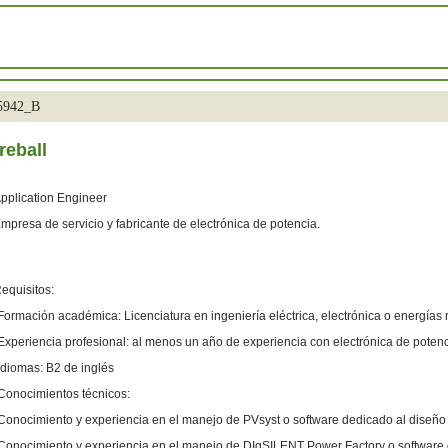
35942_B
reball
pplication Engineer
mpresa de servicio y fabricante de electrónica de potencia.
equisitos:
Formación académica: Licenciatura en ingeniería eléctrica, electrónica o energías
Experiencia profesional: al menos un año de experiencia con electrónica de poten
Idiomas: B2 de inglés
Conocimientos técnicos:
Conocimiento y experiencia en el manejo de PVsyst o software dedicado al diseño 
Conocimiento y experiencia en el manejo de DIgSILENT Power Factory o software d