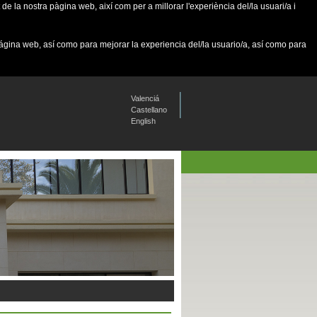
de la nostra pàgina web, així com per a millorar l'experiència del/la usuari/a i
página web, así como para mejorar la experiencia del/la usuario/a, así como para
Valenciá
Castellano
English