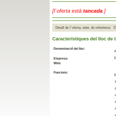
Slide04
[l´oferta està
tancada
.]
Detall de l´oferta; núm. de referència: 
Característiques del lloc de t
Denominació del lloc:
A
E
Empresa:
Web:
Slide01
Funcions:
R
-
-
-
-
-
-