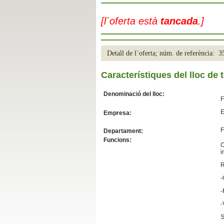
Slide04
[l´oferta està
tancada
.]
Detall de l´oferta; núm. de referència: 
Característiques del lloc de t
Denominació del lloc:
F
E
Empresa:
Slide01
F
Departament:
Funcions:
C
i
R
-
-
-
S