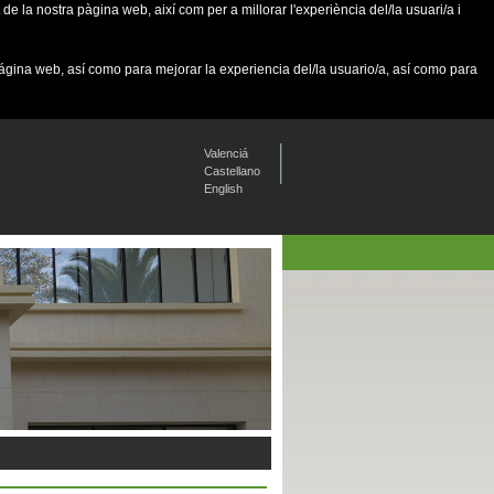
de la nostra pàgina web, així com per a millorar l'experiència del/la usuari/a i
página web, así como para mejorar la experiencia del/la usuario/a, así como para
Valenciá
Castellano
English