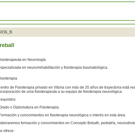
35936_B
reball
isioterapeuta en Neurología
specializada en neurorrehabilitación y fisioterapia traumatológica.
isioterapia
entro de Fisioterapia privado en Vitoria con más de 20 años de trayectoria está re
ncorporación de un/a fisioterapeuta a su equipo de fisioterapia neurológica.
equisitos:
Grado o Diplomatura en Fisioterapia.
Formación y conocimientos en fisioterapia neurológica o interés en esta área.
Valoraremos formación y conocimientos en Concepto Bobath, pediatría, neurodinám
e ofrece: