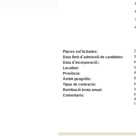
-
Slide24
-
-
-
2
Places sol´licitades:
3
Data límit d´admissió de candidats:
I
Data d´incorporació::
V
Localitat:
Á
Província:
Slide32
R
Àmbit geogràfic:
I
Tipus de contracte:
V
Retribució bruta anual:
P
Comentaris:
d
c