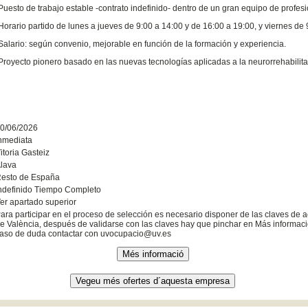
Puesto de trabajo estable -contrato indefinido- dentro de un gran equipo de profes
Horario partido de lunes a jueves de 9:00 a 14:00 y de 16:00 a 19:00, y viernes de 
Salario: según convenio, mejorable en función de la formación y experiencia.
Proyecto pionero basado en las nuevas tecnologías aplicadas a la neurorrehabili
0/06/2026
nmediata
itoria Gasteiz
lava
esto de España
ndefinido Tiempo Completo
er apartado superior
ara participar en el proceso de selección es necesario disponer de las claves de a
e València, después de validarse con las claves hay que pinchar en Más informació
aso de duda contactar con uvocupacio@uv.es