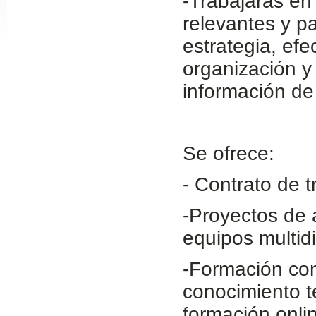
-Trabajarás en
Slide24
relevantes y p
estrategia, efe
organización y 
información de 
Se ofrece:
Slide32
- Contrato de t
-Proyectos de a
equipos multidi
-Formación con
conocimiento té
formación onli