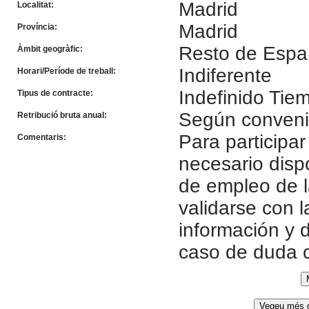
Madrid
Localitat:
Madrid
Província:
Resto de Esp
Àmbit geogràfic:
Indiferente
Horari/Període de treball:
Indefinido Ti
Tipus de contracte:
Según conven
Retribució bruta anual:
Para participar
Comentaris:
necesario disp
de empleo de l
validarse con 
información y d
caso de duda 