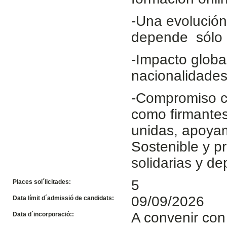
-Una evolución
depende sólo d
-Impacto globa
nacionalidades
-Compromiso c
como firmantes
unidas, apoyam
Sostenible y p
solidarias y de
5
Places sol´licitades:
09/09/2026
Data límit d´admissió de candidats:
A convenir con
Data d´incorporació::