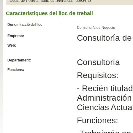
Detall de l´oferta; núm. de referència: 35934_B
Slide04
Característiques del lloc de treball
Denominació del lloc:
Consultor/a de Negocio
Consultoría de
Empresa:
Web:
Consultoría
Departament:
Funcions:
Requisitos:
Slide01
- Recién titul
Administración
Ciencias Actua
Funciones: