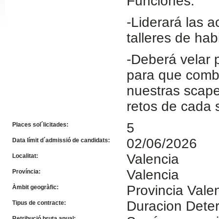
Funciones:
Slide24
-Liderará las a
talleres de hab
-Deberá velar 
para que combi
nuestras scape
retos de cada 
Slide32
5
Places sol´licitades:
02/06/2026
Data límit d´admissió de candidats:
Valencia
Localitat:
Valencia
Província:
Provincia Vale
Àmbit geogràfic:
Duracion Dete
Tipus de contracte:
Retribució bruta anual: