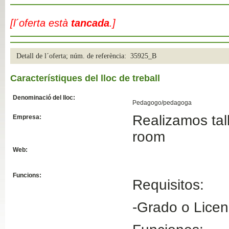
Slide04
[l´oferta està
tancada
.]
Detall de l´oferta; núm. de referència: 35925_B
Característiques del lloc de treball
Denominació del lloc:
Pedagogo/pedagoga
Realizamos tal
Empresa:
Slide01
room
Web:
Funcions:
Requisitos:
-Grado o Lice