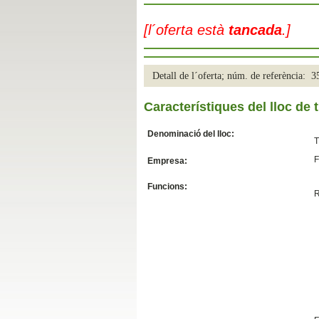
Slide04
[l´oferta està
tancada
.]
Detall de l´oferta; núm. de referència: 
Característiques del lloc de t
Denominació del lloc:
T
F
Empresa:
Slide01
Funcions:
R