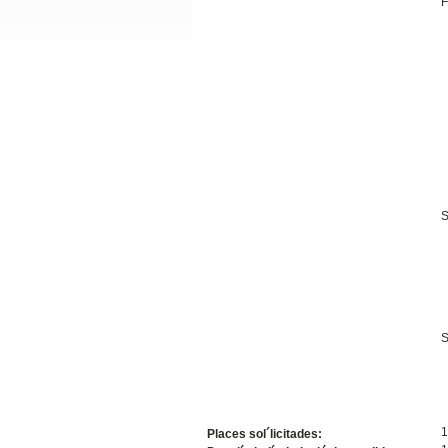
F
Slide24
S
Slide32
S
1
Places sol´licitades: