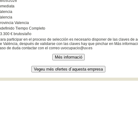
8/05/2026
nmediata
alencia
alencia
rovincia Valencia
ndefinido Tiempo Completo
3.300 € brutos/año
ara participar en el proceso de selección es necesario disponer de las claves de a
e València, después de validarse con las claves hay que pinchar en Más informació
aso de duda contactar con el correo uvocupacio@uv.es
0 València (España) . Tel. +34 961 603 000