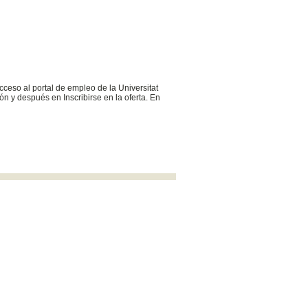
cceso al portal de empleo de la Universitat
n y después en Inscribirse en la oferta. En
uvocupacio@uv.es