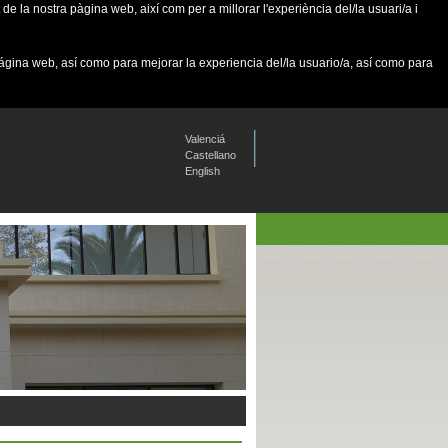
de la nostra pàgina web, així com per a millorar l'experiència del/la usuari/a i
página web, así como para mejorar la experiencia del/la usuario/a, así como para
Valenciá
Castellano
English