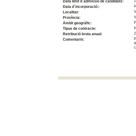
1
Data límit d´admissió de candidats:
I
Data d´incorporació::
V
Localitat:
V
Província:
P
Àmbit geogràfic:
I
Tipus de contracte:
2
Retribució bruta anual:
P
Comentaris:
d
c
UVocupació
Espai Vives UV. Avda. Blasco Ibañez, 23. 4601