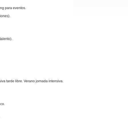
ng para eventos.
iones).
alento).
iva tarde libre. Verano jornada intensiva.
ico.
.