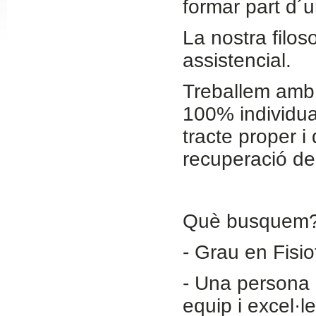
formar part d´un
Slide24
La nostra filos
assistencial.
Treballem amb
100% individua
tracte proper i 
recuperació del
Slide32
​Què busque
- ​Grau en Fisio
- ​Una persona 
equip i excel·le