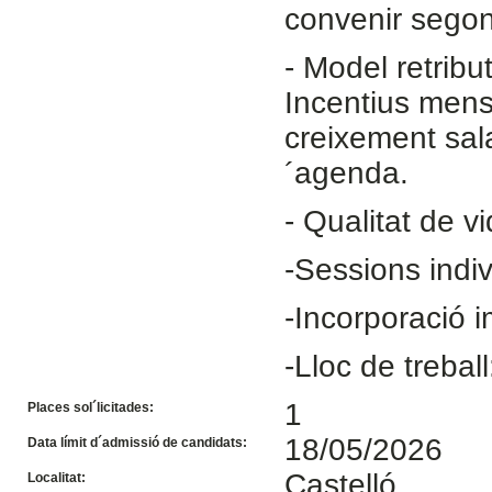
convenir segon
- ​Model retribu
Incentius mens
creixement sal
´agenda.
- ​Qualitat de v
-Sessions indi
-​Incorporació 
-Lloc de treball
1
Places sol´licitades:
18/05/2026
Data límit d´admissió de candidats:
Castelló
Localitat: