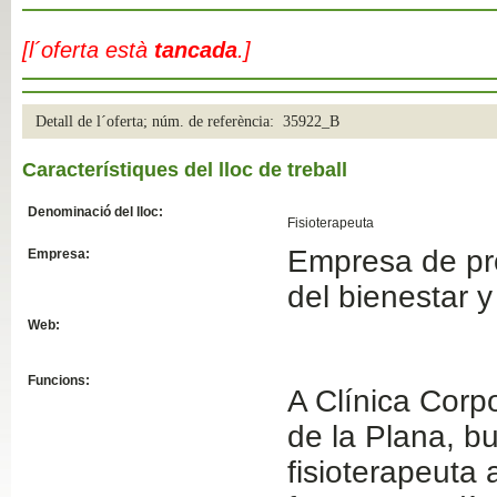
Slide04
[l´oferta està
tancada
.]
Detall de l´oferta; núm. de referència: 35922_B
Característiques del lloc de treball
Denominació del lloc:
Fisioterapeuta
Empresa de pro
Empresa:
Slide01
del bienestar y
Web:
Funcions:
A Clínica Corp
de la Plana, b
fisioterapeuta 