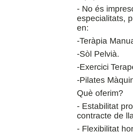
- ​No és impres
especialitats,
en:
-​Teràpia Manua
-​Sòl Pelvià.
-​Exercici Terap
-Pilates Màquin
Què oferim?
- ​Estabilitat p
contracte de ll
- ​Flexibilitat 