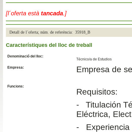
Slide04
[l´oferta està
tancada
.]
Detall de l´oferta; núm. de referència: 35918_B
Característiques del lloc de treball
Denominació del lloc:
Técnico/a de Estudios
Empresa de ser
Empresa:
Slide01
Funcions:
Requisitos:
- Titulación Té
Eléctrica, Elec
- Experiencia 