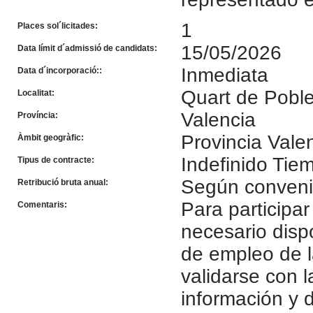
1
Places sol´licitades:
15/05/2026
Data límit d´admissió de candidats:
Inmediata
Data d´incorporació::
Quart de Poble
Localitat:
Valencia
Província:
Provincia Vale
Àmbit geogràfic:
Indefinido Ti
Tipus de contracte:
Según conven
Retribució bruta anual:
Para participar
Comentaris:
necesario disp
de empleo de l
validarse con 
información y d