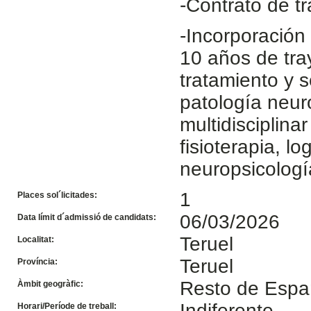
-Contrato de tr
-Incorporación
10 años de tra
tratamiento y 
patología neur
multidisciplina
fisioterapia, l
neuropsicolog
1
Places sol´licitades:
06/03/2026
Data límit d´admissió de candidats:
Teruel
Localitat:
Teruel
Província:
Resto de Esp
Àmbit geogràfic:
Indiferente
Horari/Període de treball: