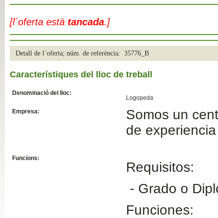
Slide04
[l´oferta està
tancada
.]
Detall de l´oferta; núm. de referència: 35776_B
Característiques del lloc de treball
Denominació del lloc:
Logopeda
Somos un centr
Empresa:
Slide01
de experiencia 
Funcions:
Requisitos:
- Grado o Dip
Funciones: