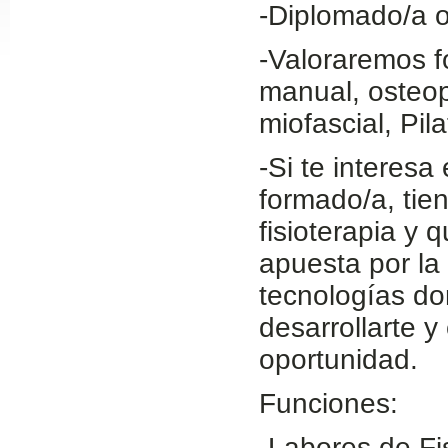
-Diplomado/a o
Slide24
-Valoraremos f
manual, osteop
miofascial, Pil
-Si te interesa
formado/a, tie
fisioterapia y
Slide32
apuesta por la
tecnologías do
desarrollarte y
oportunidad.
Funciones:
-Labores de Fi