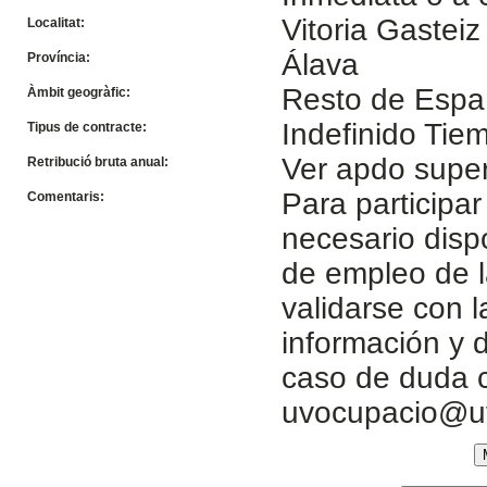
Vitoria Gasteiz
Localitat:
Álava
Província:
Resto de Esp
Àmbit geogràfic:
Indefinido Ti
Tipus de contracte:
Ver apdo super
Retribució bruta anual:
Para participar
Comentaris:
necesario disp
de empleo de l
validarse con 
información y d
caso de duda c
uvocupacio@u