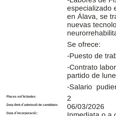
especializado 
en Álava, se t
nuevas tecnolo
neurorrehabilit
Se ofrece:
-Puesto de trab
-Contrato labo
partido de lun
-Salario pudie
2
Places sol´licitades:
06/03/2026
Data límit d´admissió de candidats:
Inmediata o a 
Data d´incorporació::