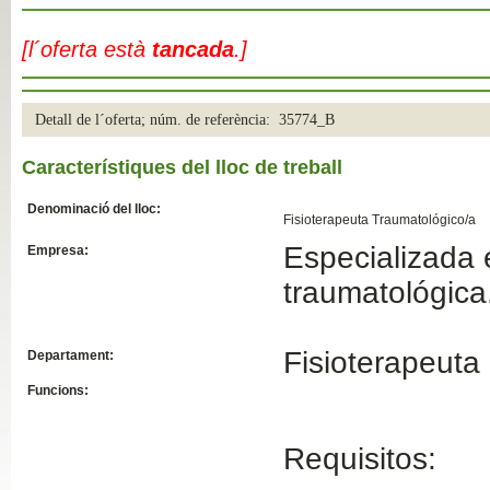
Slide04
[l´oferta està
tancada
.]
Detall de l´oferta; núm. de referència: 35774_B
Característiques del lloc de treball
Denominació del lloc:
Fisioterapeuta Traumatológico/a
Especializada e
Empresa:
Slide01
traumatológica
Fisioterapeuta
Departament:
Funcions:
Requisitos: