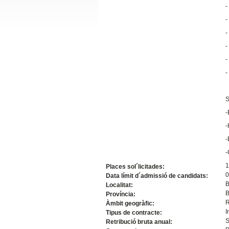
-
Slide24
-
-
-
-
-
S
-
Slide32
-
-
-
1
Places sol´licitades:
0
Data límit d´admissió de candidats:
B
Localitat:
B
Província:
R
Àmbit geogràfic:
I
Tipus de contracte:
S
Retribució bruta anual: