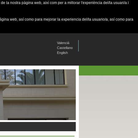
de la nostra pàgina web, així com per a millorar l'experiència del/la usuari/a i
página web, así como para mejorar la experiencia del/la usuario/a, así como para
Valenciá
Castellano
English