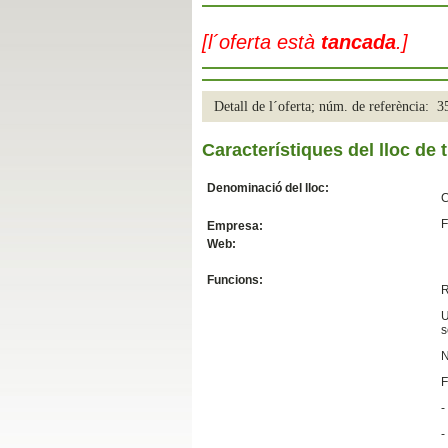
Slide04
[l´oferta està
tancada
.]
Detall de l´oferta; núm. de referència: 
Característiques del lloc de t
Denominació del lloc:
C
F
Empresa:
Web:
Slide01
Funcions:
R
U
s
N
F
-
-