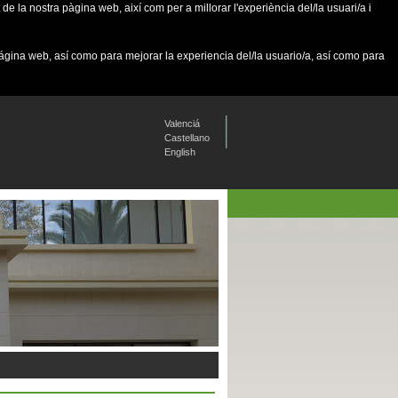
de la nostra pàgina web, així com per a millorar l'experiència del/la usuari/a i
página web, así como para mejorar la experiencia del/la usuario/a, así como para
Valenciá
Castellano
English