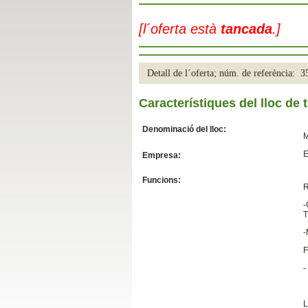
Slide04
[l´oferta està
tancada
.]
Detall de l´oferta; núm. de referència: 
Característiques del lloc de t
Denominació del lloc:
M
E
Empresa:
Slide01
Funcions:
R
-
T
-
F
-
L