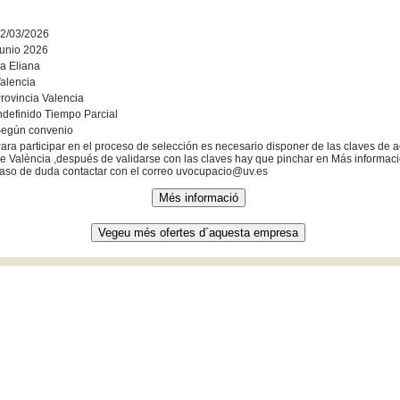
2/03/2026
unio 2026
a Eliana
alencia
rovincia Valencia
ndefinido Tiempo Parcial
egún convenio
ara participar en el proceso de selección es necesario disponer de las claves de a
e València ,después de validarse con las claves hay que pinchar en Más informació
aso de duda contactar con el correo uvocupacio@uv.es