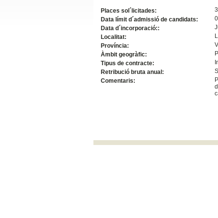
3
Slide24
Places sol´licitades:
0
Data límit d´admissió de candidats:
J
Data d´incorporació::
L
Localitat:
V
Província:
P
Àmbit geogràfic:
I
Tipus de contracte:
S
Retribució bruta anual:
P
Comentaris:
d
c
Slide32