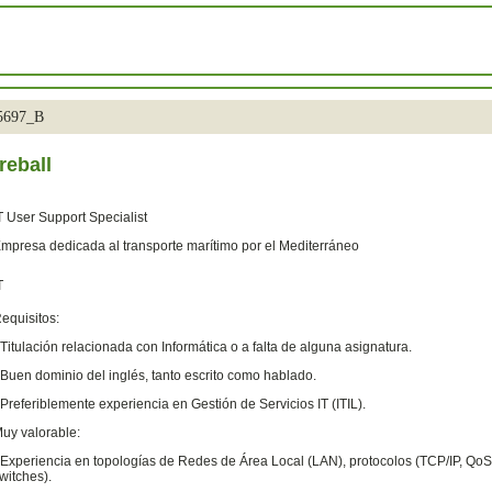
35697_B
reball
T User Support Specialist
mpresa dedicada al transporte marítimo por el Mediterráneo
T
equisitos:
 Titulación relacionada con Informática o a falta de alguna asignatura.
 Buen dominio del inglés, tanto escrito como hablado.
 Preferiblemente experiencia en Gestión de Servicios IT (ITIL).
uy valorable:
 Experiencia en topologías de Redes de Área Local (LAN), protocolos (TCP/IP, QoS
witches).