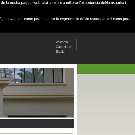
de la nostra pàgina web, així com per a millorar l'experiència del/la usuari/a i
página web, así como para mejorar la experiencia del/la usuario/a, así como para
Valenciá
Castellano
English