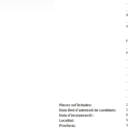
-
Slide24
-
d
-
m
F
-
i
-
-
Slide32
-
-
-
-
1
Places sol´licitades:
1
Data límit d´admissió de candidats:
I
Data d´incorporació::
V
Localitat:
V
Província: