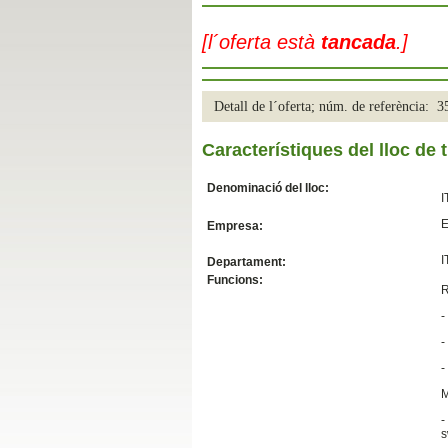
Slide04
[l´oferta està
tancada
.]
Detall de l´oferta; núm. de referència: 
Característiques del lloc de t
Denominació del lloc:
I
E
Empresa:
Slide01
I
Departament:
Funcions:
R
-
-
-
M
-
s