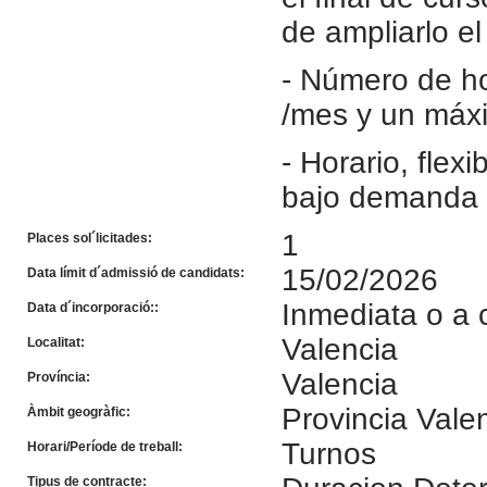
de ampliarlo e
- Número de h
/mes y un máx
- Horario, flex
bajo demanda 
1
Places sol´licitades:
15/02/2026
Data límit d´admissió de candidats:
Inmediata o a 
Data d´incorporació::
Valencia
Localitat:
Valencia
Província:
Provincia Vale
Àmbit geogràfic:
Turnos
Horari/Període de treball:
Tipus de contracte: