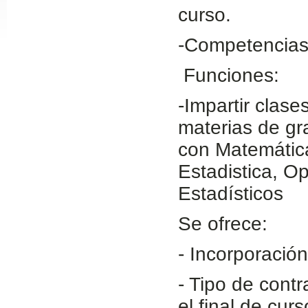
curso.
Slide24
-Competencias
Funciones:
-Impartir clas
materias de gr
con Matemática
Estadistica, O
Slide32
Estadísticos
Se ofrece:
- Incorporació
- Tipo de contr
el final de cu