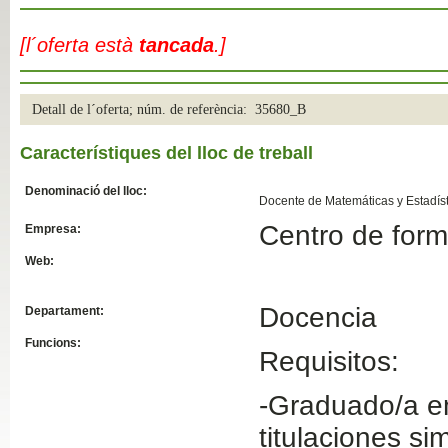
Slide04
[l´oferta està
tancada
.]
Detall de l´oferta; núm. de referència: 35680_B
Característiques del lloc de treball
Denominació del lloc:
Docente de Matemáticas y Estadíst
Centro de for
Empresa:
Slide01
Web:
Docencia
Departament:
Funcions:
Requisitos:
-Graduado/a en
titulaciones si