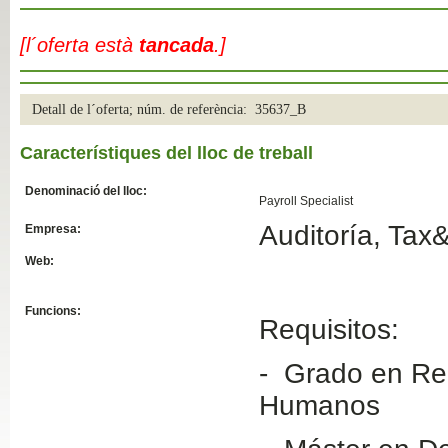
Slide04
[l´oferta està
tancada
.]
Detall de l´oferta; núm. de referència: 35637_B
Característiques del lloc de treball
Denominació del lloc:
Payroll Specialist
Auditoría, Tax
Empresa:
Slide01
Web:
Funcions:
Requisitos:
- Grado en Re
Humanos