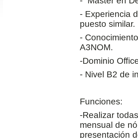
- Máster en D
Slide24
- Experiencia 
puesto similar.
- Conocimient
A3NOM.
-Dominio Offic
- Nivel B2 de i
Slide32
Funciones:
-Realizar todas
mensual de nó
presentación d