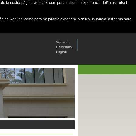
de la nostra pàgina web, així com per a millorar l'experiència del/la usuari/a i
página web, así como para mejorar la experiencia del/la usuario/a, así como para
Valenciá
Castellano
English