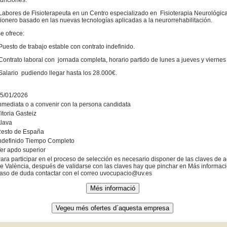
Labores de Fisioterapeuta en un Centro especializado en Fisioterapia Neurológica 
ionero basado en las nuevas tecnologías aplicadas a la neurorrehabilitación.
e ofrece:
Puesto de trabajo estable con contrato indefinido.
Contrato laboral con jornada completa, horario partido de lunes a jueves y vierne
Salario pudiendo llegar hasta los 28.000€.
5/01/2026
nmediata o a convenir con la persona candidata
itoria Gasteiz
lava
esto de España
ndefinido Tiempo Completo
er apdo superior
ara participar en el proceso de selección es necesario disponer de las claves de a
e València, después de validarse con las claves hay que pinchar en Más informació
aso de duda contactar con el correo uvocupacio@uv.es