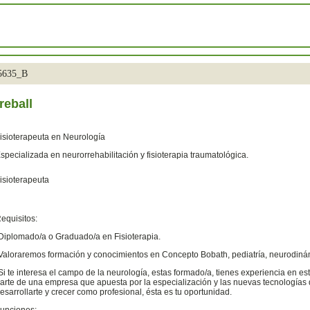
35635_B
reball
isioterapeuta en Neurología
specializada en neurorrehabilitación y fisioterapia traumatológica.
isioterapeuta
equisitos:
Diplomado/a o Graduado/a en Fisioterapia.
Valoraremos formación y conocimientos en Concepto Bobath, pediatría, neurodinám
Si te interesa el campo de la neurología, estas formado/a, tienes experiencia en est
arte de una empresa que apuesta por la especialización y las nuevas tecnologías 
esarrollarte y crecer como profesional, ésta es tu oportunidad.
unciones: