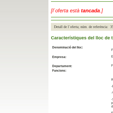
Slide04
[l´oferta està
tancada
.]
Detall de l´oferta; núm. de referència: 
Característiques del lloc de t
Denominació del lloc:
F
E
Empresa:
Slide01
F
Departament:
Funcions:
R
-
-
-
p
d
F