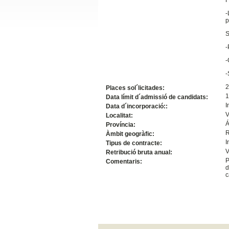
Slide24
-
p
S
-
-
-
2
Places sol´licitades:
1
Data límit d´admissió de candidats:
I
Data d´incorporació::
V
Localitat:
Á
Slide32
Província:
R
Àmbit geogràfic:
I
Tipus de contracte:
V
Retribució bruta anual:
P
Comentaris:
d
c