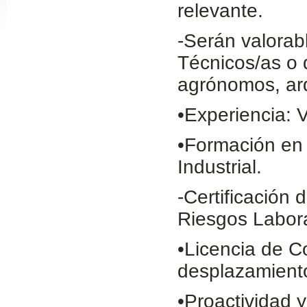
relevante.
Slide24
-Serán valorab
Técnicos/as o 
agrónomos, arq
•Experiencia: 
•Formación en
Industrial.
Slide32
-Certificación
Riesgos Labora
•Licencia de C
desplazamient
•Proactividad 