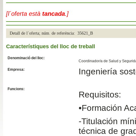
Slide04
[l´oferta està
tancada
.]
Detall de l´oferta; núm. de referència: 35621_B
Característiques del lloc de treball
Denominació del lloc:
Coordinador/a de Salud y Segurid
Ingeniería sost
Empresa:
Slide01
Funcions:
Requisitos:
•Formación Ac
-Titulación mí
técnica de gra