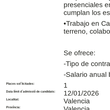
presenciales e
cumplan los es
•Trabajo en Ca
terreno, colab
Se ofrece:
-Tipo de contr
-Salario anual
1
Places sol´licitades:
12/01/2026
Data límit d´admissió de candidats:
Valencia
Localitat:
Valencia
Província: