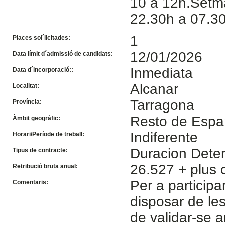
10 a 12h.Setma
22.30h a 07.30
1
Places sol´licitades:
12/01/2026
Data límit d´admissió de candidats:
Inmediata
Data d´incorporació::
Alcanar
Localitat:
Tarragona
Província:
Resto de Esp
Àmbit geogràfic:
Indiferente
Horari/Període de treball:
Duracion Dete
Tipus de contracte:
26.527 + plus 
Retribució bruta anual:
Per a participa
Comentaris:
disposar de le
de validar-se 