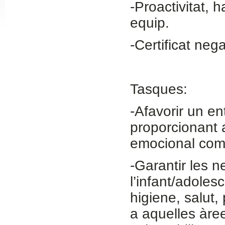
-Proactivitat, h
Slide24
equip.
-Certificat neg
Tasques:
-Afavorir un en
proporcionant 
Slide32
emocional com 
-Garantir les 
l’infant/adoles
higiene, salut,
a aquelles àre