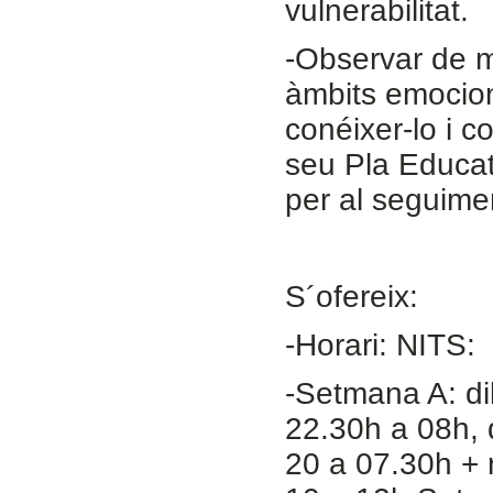
vulnerabilitat.
-Observar de ma
àmbits emociona
conéixer-lo i c
seu Pla Educat
per al seguime
S´ofereix:
-Horari: NITS:
-Setmana A: di
22.30h a 08h, 
20 a 07.30h + 