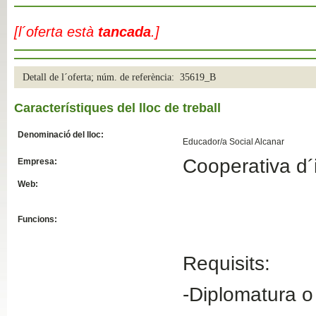
Slide04
[l´oferta està
tancada
.]
Detall de l´oferta; núm. de referència: 35619_B
Característiques del lloc de treball
Denominació del lloc:
Educador/a Social Alcanar
Cooperativa d´i
Empresa:
Slide01
Web:
Funcions:
Requisits:
-Diplomatura o